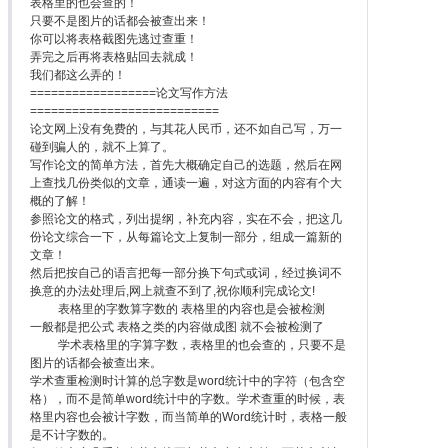
表格里的也会查的！
只要不是图片的话都会被查出来！
你可以将表格截图先逃过查重！
弄完之后再将表格贴回去就成！
我们都这么弄的！
==================论文写作方法
===========================
论文网上没有免费的，与其花人民币，还不如自己写，万一
碰到骗人的，就不上算了。
写作论文的简单方法，首先大概确定自己的选题，然后在网
上查找几份类似的文章，通读一遍，对这方面的内容有个大
概的了解！
参照论文的格式，列出提纲，补充内容，实在不会，把这几
份论文综合一下，从每篇论文上复制一部分，组成一篇新的
文章！
然后把按自己的语言把每一部分换下句式或词，经过换词不
换意的办法处理后,网上就查不到了,祝你顺利完成论文!
表格里的字数算字数的 表格里的内容也是会被检测
一般都是把公式 表格之类的内容做成图 就不会被检测了
学术表格里的字算字数，表格里的也会查的，只要不是
图片的话都会被查出来。
学术查重检测时计算的总字数是word统计中的字符（包含空
格），而不是简单word统计中的字数。学术查重的时候，表
格里内容也会被计字数，而当简单的Word统计时，表格一般
是不计字数的。