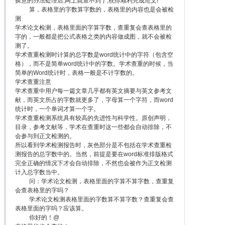
换意的办法处理后,网上就查不到了,祝你顺利完成论文!
算，表格里的字数算字数的，表格里的内容也是会被检
测
学术论文检测，表格里面的字算字数，查重复会查表格里的
字的，一般都是把公式表格之类的内容做成图，就不会被检
测了。
学术查重检测时计算的总字数是word统计中的字符（包含空
格），而不是简单word统计中的字数。学术查重的时候，当
简单的Word统计时，表格一般是不计字数的。
学术查重注意
学术查重中用户每一篇文章几乎都有英文摘要与英文参考文
献，而英文所占的字数就更多了，字母算一个字符，而word
统计时，一个单词才算一个字。
学术查重检测系统具有较高的先进性与科学性。原创声明，
目录，参考文献等，学术在查重时这一些都会自动排除，不
会参与到正文检测的。
所以看到学术检测报告时，灰色部分是不包括在学术查重检
测报告的总字数中的。当然，前提是要在word标准排版格式
完全正确的情况下才会自动排除，不然也会被作为正文检测
计入总字数当中。
问：学术论文检测，表格里面的字算不算字数，查重复
会查表格里的字吗？
学术论文检测表格里面的字数算不算字数？查重复会查
表格里面的字吗？应该算。
你好的！@