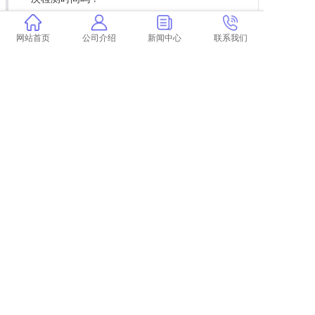
论文查重后没有被检索
开题报告要加入论文查重吗
网站首页
公司介绍
新闻中心
联系我们
论文免费查重官网入口万方 万方论文查重系统
怎么样？
是否可以免费查重硕士论文 我免费论文查重用
什么系统？
研究生论文抄学术期刊会查重 毕业论文抄书会
被高校中国学术论文查重系统检测到吗？
学术查重引用格式是什么
维普论文查重怎么用啊 维普论文查重规则是什
么？
华北科技学院毕业论文查重
学术对处罚数据怎么查重
成大论文查重
林州英文论文查重
本科论文查重啥意思
学术论文查重网站真假
论文得到accepted