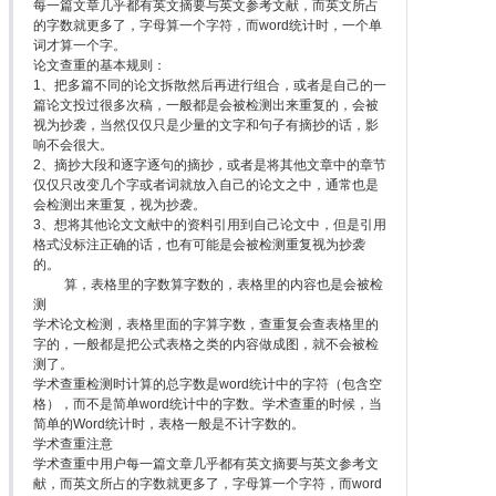
每一篇文章几乎都有英文摘要与英文参考文献，而英文所占
的字数就更多了，字母算一个字符，而word统计时，一个单
词才算一个字。
论文查重的基本规则：
1、把多篇不同的论文拆散然后再进行组合，或者是自己的一
篇论文投过很多次稿，一般都是会被检测出来重复的，会被
视为抄袭，当然仅仅只是少量的文字和句子有摘抄的话，影
响不会很大。
2、摘抄大段和逐字逐句的摘抄，或者是将其他文章中的章节
仅仅只改变几个字或者词就放入自己的论文之中，通常也是
会检测出来重复，视为抄袭。
3、想将其他论文文献中的资料引用到自己论文中，但是引用
格式没标注正确的话，也有可能是会被检测重复视为抄袭
的。
算，表格里的字数算字数的，表格里的内容也是会被检
测
学术论文检测，表格里面的字算字数，查重复会查表格里的
字的，一般都是把公式表格之类的内容做成图，就不会被检
测了。
学术查重检测时计算的总字数是word统计中的字符（包含空
格），而不是简单word统计中的字数。学术查重的时候，当
简单的Word统计时，表格一般是不计字数的。
学术查重注意
学术查重中用户每一篇文章几乎都有英文摘要与英文参考文
献，而英文所占的字数就更多了，字母算一个字符，而word