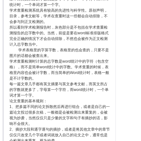
统计时，一个单词才算一个字。
学术查重检测系统具有较高的先进性与科学性。原创声明，
目录，参考文献等，学术在查重时这一些都会自动排除，不
会参与到正文检测的。
所以看到学术检测报告时，灰色部分是不包括在学术查重检
测报告的总字数中的。当然，前提是要在word标准排版格式
完全正确的情况下才会自动排除，不然也会被作为正文检测
计入总字数当中。
学术表格里的字算字数，表格里的也会查的，只要不是
图片的话都会被查出来。
学术查重检测时计算的总字数是word统计中的字符（包含空
格），而不是简单word统计中的字数。学术查重的时候，表
格里内容也会被计字数，而当简单的Word统计时，表格一般
是不计字数的。
每一篇文章几乎都有英文摘要与英文参考文献，而英文所占
的字数就更多了，字母算一个字符，而word统计时，一个单
词才算一个字。
论文查重的基本规则：
1、把多篇不同的论文拆散然后再进行组合，或者是自己的一
篇论文投过很多次稿，一般都是会被检测出来重复的，会被
视为抄袭，当然仅仅只是少量的文字和句子有摘抄的话，影
响不会很大。
2、摘抄大段和逐字逐句的摘抄，或者是将其他文章中的章节
仅仅只改变几个字或者词就放入自己的论文之中，通常也是
会检测出来重复，视为抄袭。