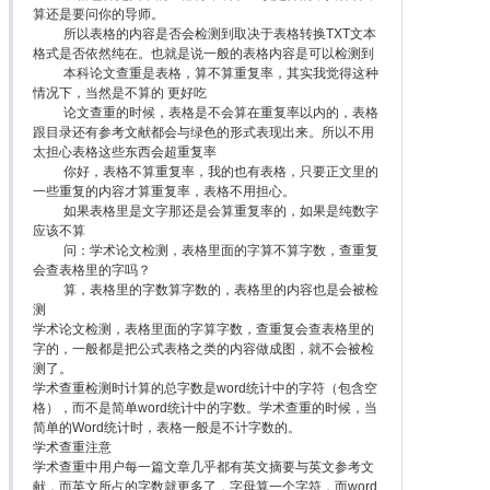
算还是要问你的导师。
所以表格的内容是否会检测到取决于表格转换TXT文本
格式是否依然纯在。也就是说一般的表格内容是可以检测到
本科论文查重是表格，算不算重复率，其实我觉得这种
情况下，当然是不算的 更好吃
论文查重的时候，表格是不会算在重复率以内的，表格
跟目录还有参考文献都会与绿色的形式表现出来。所以不用
太担心表格这些东西会超重复率
你好，表格不算重复率，我的也有表格，只要正文里的
一些重复的内容才算重复率，表格不用担心。
如果表格里是文字那还是会算重复率的，如果是纯数字
应该不算
问：学术论文检测，表格里面的字算不算字数，查重复
会查表格里的字吗？
算，表格里的字数算字数的，表格里的内容也是会被检
测
学术论文检测，表格里面的字算字数，查重复会查表格里的
字的，一般都是把公式表格之类的内容做成图，就不会被检
测了。
学术查重检测时计算的总字数是word统计中的字符（包含空
格），而不是简单word统计中的字数。学术查重的时候，当
简单的Word统计时，表格一般是不计字数的。
学术查重注意
学术查重中用户每一篇文章几乎都有英文摘要与英文参考文
献，而英文所占的字数就更多了，字母算一个字符，而word