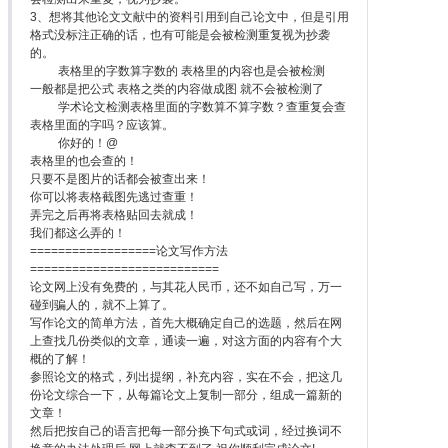
3、想将其他论文文献中的资料引用到自己论文中，但是引用
格式没标注正确的话，也有可能是会被检测重复视为抄袭
的。
表格里的字数算字数的 表格里的内容也是会被检测
一般都是把公式 表格之类的内容做成图 就不会被检测了
学术论文检测表格里面的字数算不算字数？查重复会查
表格里面的字吗？应该算。
你好的！@
表格里的也会查的！
只要不是图片的话都会被查出来！
你可以将表格截图先逃过查重！
弄完之后再将表格贴回去就成！
我们都这么弄的！
==================论文写作方法
===========================
论文网上没有免费的，与其花人民币，还不如自己写，万一
碰到骗人的，就不上算了。
写作论文的简单方法，首先大概确定自己的选题，然后在网
上查找几份类似的文章，通读一遍，对这方面的内容有个大
概的了解！
参照论文的格式，列出提纲，补充内容，实在不会，把这几
份论文综合一下，从每篇论文上复制一部分，组成一篇新的
文章！
然后把按自己的语言把每一部分换下句式或词，经过换词不