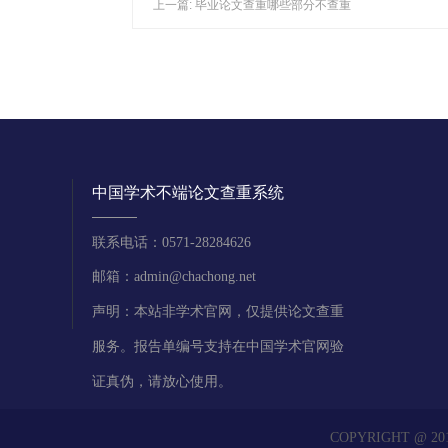
上一篇:
毕业论文查重哪些部分不查重
中国学术不端论文查重系统
联系电话：0571-28284626
邮箱：admin@chachong.net
声明：本站非学术官网，仅提供论文查重
服务。报告单编号支持在中国学术官网验
证真伪，请放心使用。
COPYRIGHT @ 2