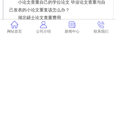
小论文查重自己的学位论文 毕业论文查重与自
己发表的小论文重复该怎么办？
湖北硕士论文查重费用
谁弄的论文查重 论文查重到底是怎么查的？
网站首页
公司介绍
新闻中心
联系我们
毕业论文学术查重会跟往届的 学术查重会查到
往届的论文吗？
财经专业论文查重免费
什么时候学术查重好
学术查重材料方法查重吗 官方学术查重有么？
学术课程论文查重研究生
教师论文都在哪里查重的
上一篇:
学术个人查重准么
下一篇:
返回列表