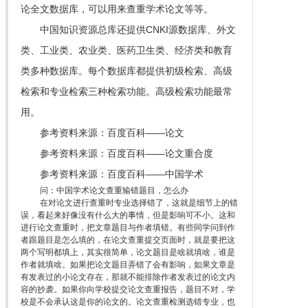
论全文数据库，可以用来查重学术论文等等。
中国知识资源总库还提供CNKI源数据库、外文
类、工业类、农业类、医药卫生类、经济类和教育
类多种数据库。每个数据库都提供初级检索、高级
检索和专业检索三种检索功能。高级检索功能最常
用。
参考资料来源：百度百科——论文
参考资料来源：百度百科——论文重合度
参考资料来源：百度百科——中国学术
问：中国学术论文查重输错题目，怎么办
在对论文进行查重时专业选择错了，这就是细节上的错
误，看起来好像没有什么大的事情，但是影响可不小。这和
进行论文查重时，把文章题目与作者填错。有些同学问到作
者跟题目是怎么填的，在论文查重提交页面时，就是要把这
两个写明都填上，其实很简单，论文题目是啥就填啥，谁是
作者就填啥。如果把论文题目弄错了会有影响，如果文章是
有发表过的小论文存在，那就不能排除作者发表过的论文内
容的抄袭。如果你向学校提交论文查重报告，题目不对，学
校是不会承认这是你的论文的。论文查重检测选错专业，也