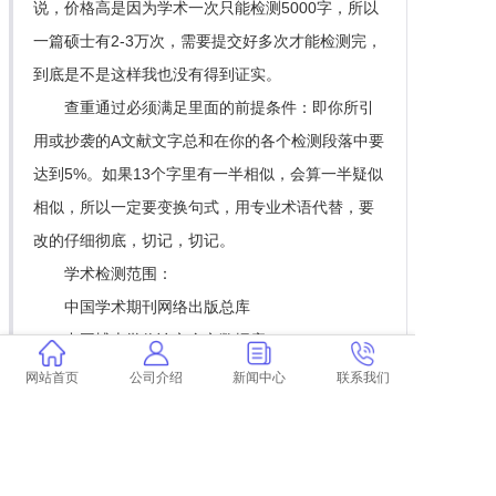
说，价格高是因为学术一次只能检测5000字，所以
一篇硕士有2-3万次，需要提交好多次才能检测完，
到底是不是这样我也没有得到证实。
查重通过必须满足里面的前提条件：即你所引
用或抄袭的A文献文字总和在你的各个检测段落中要
达到5%。如果13个字里有一半相似，会算一半疑似
相似，所以一定要变换句式，用专业术语代替，要
改的仔细彻底，切记，切记。
学术检测范围：
中国学术期刊网络出版总库
中国博士学位论文全文数据库
中国优秀硕士学位论文
网站首页
公司介绍
新闻中心
联系我们
全文数据库中国重要会议论文全文数据库
中国重要报纸全文数据库中国专利全文数据库
互联网资源英文数据库(涵盖期刊、博硕、会议