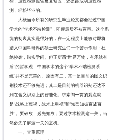
律，通过检测报告反复修改，还是能成功通过检
测，轻松毕业的。
大概当今所有的研究生毕业论文都会经过中国
学术的“学术不端检测”，即便最后不被盲审。这个系
统的初衷其实是很好的，在一定程度上能够对即将
踏入中国科研界的硕士研究生们一个警示作用：杜
绝抄袭，踏实学问。但正所谓“世界万物，有矛就有
盾”的哲学观，中国学术的这个“学术不端检测系
统”并不是完善的。原因有二，其一是目前的图文识
别技术还不够先进；其二是目前的机器识别还达不
到在含义识别上的智能化。求索阁一贯的观点就
是“战略上蔑视，战术上重视”和“知己知彼百战百
胜”。要破敌，必先知敌；要过学术检测这一关，当
然必先了解这一关的玄机。
一、查重原理