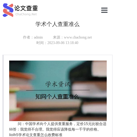
学术个人查重准么
网站首页
论文查重
作者：admin
来源：www.chachong.net
时间：2023-09-06 13:18:40
论文查重
本科论文查重
研究生论文查重
硕士论文查重
博士论文查重
问：中国学术向个人提供查重服务，定价15元比较合适
lili答：我觉得不合理。我觉得应该降低每一千字的价格。
liolh5学术论文查重怎么收费标准