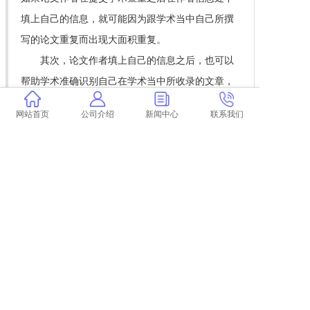
填上自己的信息，就可能因为跟学术当中自己所撰
写的论文重复而出现大面积重复。
其次，论文作者填上自己的信息之后，也可以
帮助学术准确识别自己在学术当中所收录的文章，
学术查重的时候，会自动显示去除本人已发表的文
网站首页
公司介绍
新闻中心
联系我们
献的重复率部分。特别是一些研究生，在毕业之
前，学校通常会要求至少在省级期刊以上发表过一
篇文章，而通常省级期刊以上的期刊都会和学术之
间有战略合作关系，发表在省级期刊以上的文章基
本上都会被学术收录，因而，在毕业的时候，如果
在毕业论文当中引用了自己已经发表的期刊文章的
部分段落，如果填上自己的信息，就可以帮助学术
准确识别并进行比对。
最后，对于一些延期毕业的学生而言，在正常
的毕业年份可能撰写并发表了论文且提交了学术检