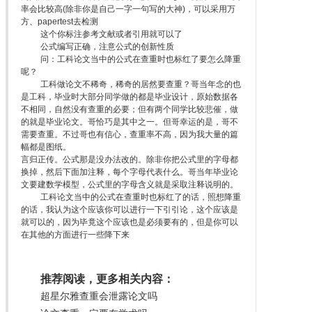
率会比较高(除非你是自己一字一句写的大神)，可以采用万
方、papertest去检测
这个你标注参考文献或者引用就可以了
公式编写正确，注意公式的创新性质
问：工科论文当中的公式在查重时也标红了要怎么降重
呢？
工科做论文不稀奇，稀奇的居然要查重？哥当年念的也
是工科，毕业时大部分同学做的都是毕业设计，原始数据各
不相同，自然没有查重的必要；但有两个同学比较悲催，做
的就是毕业论文。哥恰巧是其中之一。但哥幸运的是，哥不
需要查重。不过哥也有信心，查重率不高，因为我大量的篇
幅都是图纸。
言归正传。公式那是没办法改的。除非你把公式里的字母都
换掉，然后下面加注释，每个字母代表什么。哥当年毕业论
文要建数学模型，公式里的字母含义就是采取注释说明的。
工科论文当中的公式在查重时也标红了的话，照想降重
的话，我认为这个应该你可以进行一下引引论，这个应该是
就可以的，因为毕竟这个应该也是必须要有的，但是你可以
在其他的方面进行一些降下来
推荐阅读，更多相关内容：
超星尔雅查重会泄露论文吗