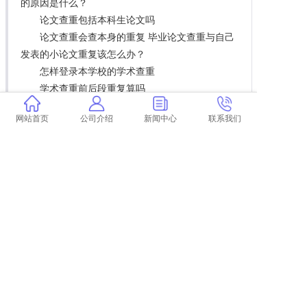
的原因是什么？
论文查重包括本科生论文吗
论文查重会查本身的重复 毕业论文查重与自己
发表的小论文重复该怎么办？
怎样登录本学校的学术查重
学术查重前后段重复算吗
北大论文查重男明星
网站首页
公司介绍
新闻中心
联系我们
硕士论文盲审什么水平会被打C而不通过？
毕业论文选题查重吗
学术查重iPad怎么上传
如何个人学术查重 学术查重怎么查？
上一篇:
超星尔雅查重会泄露论文吗
下一篇:
返回列表