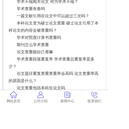
学术不端相关论文 何为学术不端？
学术查重有卷吗
一篇文献引用在论文中可以超过三次吗？
本科论文变为硕士论文查重 硕士论文引用了本
科论文的内容会被查重吗？
学术对照度计算书查重吗
期刊怎么学术查重
论文查重能自己查嘛
学术查重段落重复率 学术查重总重复率是多
少？
论文题目重复查重查重率会高吗 论文查重率高
的原因是什么？
论文查重包括本科生论文吗
论文查重会查本身的重复 毕业论文查重与自己
网站首页
公司介绍
新闻中心
联系我们
发表的小论文重复该怎么办？
怎样登录本学校的学术查重