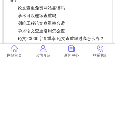
符？
论文查重免费网站靠谱吗
学术可以连续查重吗
测绘工程论文查重率合适
学术论文查重引用怎么查
论文20000字查重率 论文查重率过高怎么办？
为什么学术不端在中国屡禁不止 为什么高校学
术不端行为会屡禁不止？
网站首页
公司介绍
新闻中心
联系我们
上一篇:
本科论文变为硕士论文查重 硕士论文引用了本科论文的内容会被查重吗？
下一篇:
返回列表
COPYRIGHT @ 2015-2022 学术不端查重
浙ICP备19020991号-35
论文
查重
学术查重
学术论文查重
学术查重检测
中国学术查重