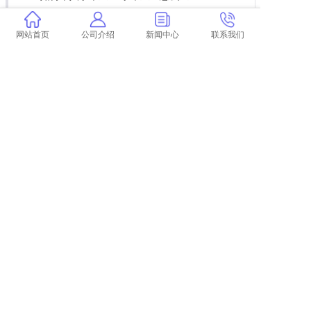
论文草稿查重两次机会
学术查重第二次题目变化 学术查重是怎么回
网站首页
公司介绍
新闻中心
联系我们
事？
论文查重标红的
学术查重查字符吗 学术查重是13个字还是字
符？
论文查重免费网站靠谱吗
学术可以连续查重吗
上一篇:
学术查重费用怎么算 学术查重收服务费吗？
下一篇:
返回列表
COPYRIGHT @ 2015-2022 学术不端查重
浙ICP备19020991号-35
论文
查重
学术查重
学术论文查重
学术查重检测
中国学术查重