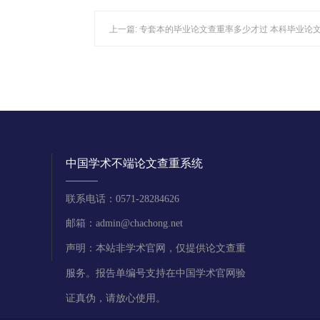
上一篇:
专套本的毕业论文查重率多少才过 本科毕业论
中国学术不端论文查重系统
联系电话：0571-28284626
邮箱：admin@chachong.net
声明：本站非学术官网，仅提供论文查重
服务。报告单编号支持在中国学术官网验
证真伪，请放心使用。