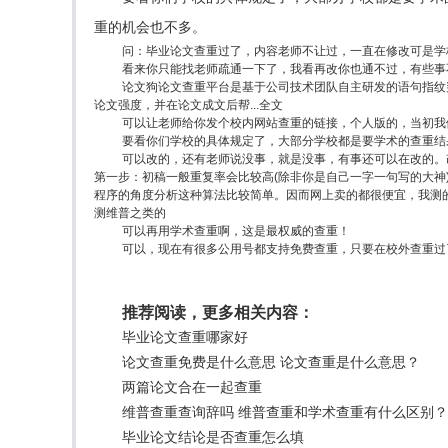
重的机会也不多。
问：毕业论文查重过了，内容老师不让过，一直在修改可是学
看来你只能找老师疏通一下了，我看再改你也通不过，有些事
论文狗论文查重平台是基于公司技术团队自主研发的语句指纹
论文强度，并在论文成文后帮...全文
可以让老师给你发个校内网站查重的链接，个人版的，当初我
要看你们学校的具体规定了，大部分学校都是要学术的查重结
可以改的，还有老师说没事，就是没事，有事还可以在改的。
第一步：初稿一般重复率会比较高(除非你是自己一字一句写的大神)
程序的角度分析这种算法比较简单。因而网上卖的都很便宜，我测的是
测维普之类的
可以再用学术查重啊，这是最权威的查重！
可以，现在有很多公用号都支持免费查重，只要在校外查重过
推荐阅读，更多相关内容：
毕业论文查重哪家好
论文查重免费是什么意思 论文查重是什么意思？
两篇论文合在一起查重
维普查重查询辞吗 维普查重和学术查重有什么区别？
毕业论文结论是否查重怎么填