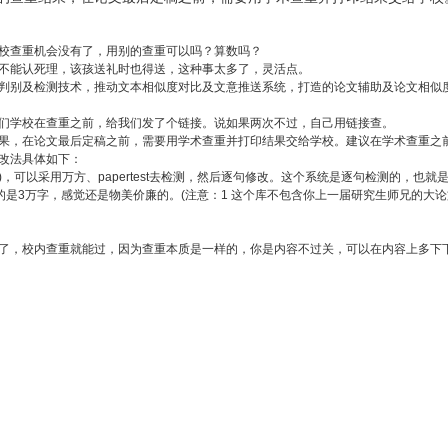
校查重机会没有了，用别的查重可以吗？算数吗？
不能认死理，该孩送礼时也得送，这种事太多了，灵活点。
判别及检测技术，推动文本相似度对比及文意推送系统，打造的论文辅助及论文相似
们学校在查重之前，给我们发了个链接。说如果两次不过，自己用链接查。
果，在论文最后定稿之前，需要用学术查重并打印结果交给学校。建议在学术查重之
改法具体如下：
，可以采用万方、papertest去检测，然后逐句修改。这个系统是逐句检测的，也
3万字，感觉还是物美价廉的。(注意：1 这个库不包含你上一届研究生师兄的大论文
了，校内查重就能过，因为查重本质是一样的，你是内容不过关，可以在内容上多下