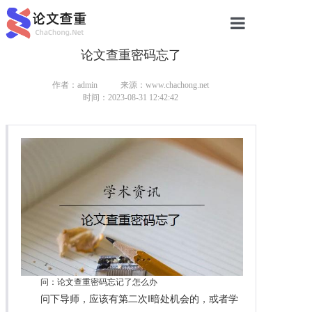
论文查重密码忘了
网站首页
论文查重
作者：admin
来源：www.chachong.net
时间：2023-08-31 12:42:42
论文查重
本科论文查重
研究生论文查重
硕士论文查重
博士论文查重
问：论文查重密码忘记了怎么办
问下导师，应该有第二次I暗处机会的，或者学