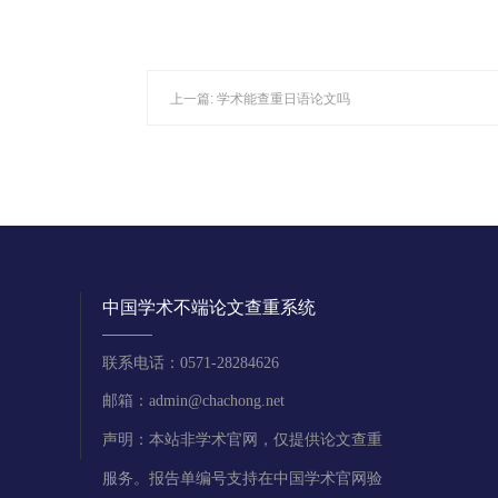
上一篇:
学术能查重日语论文吗
中国学术不端论文查重系统
联系电话：0571-28284626
邮箱：admin@chachong.net
声明：本站非学术官网，仅提供论文查重
服务。报告单编号支持在中国学术官网验