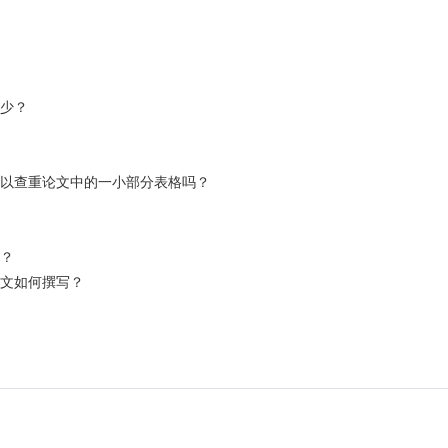
多少？
可以查重论文中的一小部分表格吗？
复？
论文如何撰写？