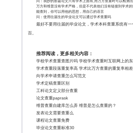
问：我抄的那篇论文只有学术上面有,用万方查重时可以检测
万方和维普没有学术严格，但是不代表他们没有链接到学术的
能查到，你可以用他的思想，用自己的语言
问：使用往届生的毕业论文可以通过学术查重吗
最好不要用往届的毕业论文，学术本科查重系统有一
百。
推荐阅读，更多相关内容：
学校学术查重查图片吗 学校学术查重时互联网上的
学术查重段落重复率高 学术比万方查重的重复率相
向学术申请查重怎么写范文
学术定稿查重区别
工科论文定义部分查重
论文查重paprask
维普查重自建库怎么弄 维普是怎么查重的？
发表论文需要查重么
课程论文查重免费
毕业论文查重标准30