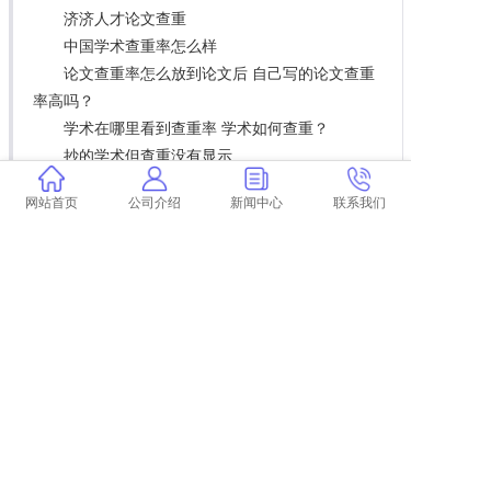
济济人才论文查重
中国学术查重率怎么样
论文查重率怎么放到论文后 自己写的论文查重
率高吗？
学术在哪里看到查重率 学术如何查重？
抄的学术但查重没有显示
论文表格是怎么算查重率
网站首页
公司介绍
新闻中心
联系我们
查重职称论文
格尔木正规论文查重
论文查重是怎么查重复率的 论文的重复率是多
少？
学术查重导师卡
学术查重的原理分析
翟天临学术不端天涯 翟天临是学术不端案例
吗？
靠谱的学术定稿查重
查重包括学士论文吗
博士论文查重后怎么修改