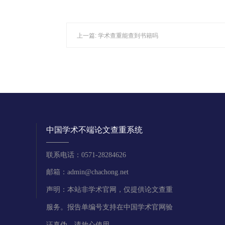
上一篇:
学术查重能查到书籍吗
中国学术不端论文查重系统
联系电话：0571-28284626
邮箱：admin@chachong.net
声明：本站非学术官网，仅提供论文查重
服务。报告单编号支持在中国学术官网验
证真伪，请放心使用。