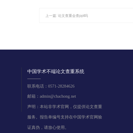
上一篇:
论文查重会查ppt吗
中国学术不端论文查重系统
联系电话：0571-28284626
邮箱：admin@chachong.net
声明：本站非学术官网，仅提供论文查重
服务。报告单编号支持在中国学术官网验
证真伪，请放心使用。