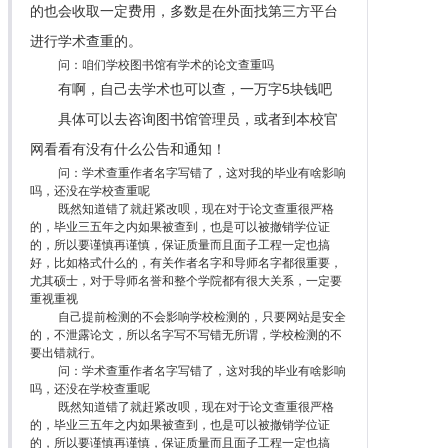
的也会收取一定费用，多数是在外面找第三方平台
进行学术查重的。
问：咱们学校图书馆有学术的论文查重吗
有啊，自己去学术也可以查，一万字5块钱吧
具体可以去咨询图书馆管理员，或者到本校官
网看看有没有什么公告和通知！
问：学术查重作者名字写错了，这对我的毕业有啥影响
吗，还没在学校查重呢
既然知道错了就赶紧改呗，现在对于论文查重很严格
的，毕业三五年之内如果被查到，也是可以被撤销学位证
的，所以要谨慎再谨慎，保证质量而且面子工程一定也搞
好，比如格式什么的，有关作者名字和导师名字都很重要，
尤其硕士，对于导师名誉和整个学院都有很大关系，一定要
重视重视
自己提前检测的不会影响学校检测的，只要网站是安全
的，不泄露论文，所以名字写不写错无所谓，学校检测的不
要出错就行。
问：学术查重作者名字写错了，这对我的毕业有啥影响
吗，还没在学校查重呢
既然知道错了就赶紧改呗，现在对于论文查重很严格
的，毕业三五年之内如果被查到，也是可以被撤销学位证
的，所以要谨慎再谨慎，保证质量而且面子工程一定也搞