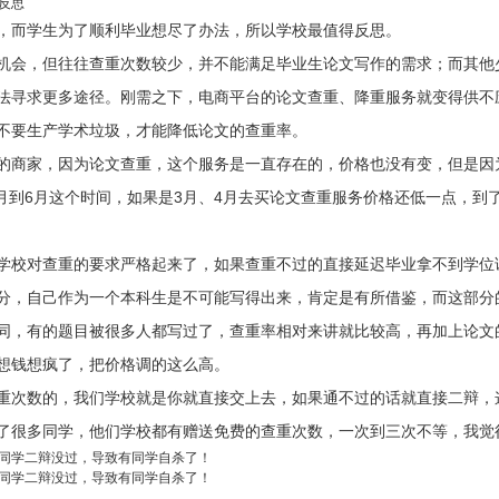
反思
，而学生为了顺利毕业想尽了办法，所以学校最值得反思。
机会，但往往查重次数较少，并不能满足毕业生论文写作的需求；而其他
法寻求更多途径。刚需之下，电商平台的论文查重、降重服务就变得供不
不要生产学术垃圾，才能降低论文的查重率。
的商家，因为论文查重，这个服务是一直存在的，价格也没有变，但是因
5月到6月这个时间，如果是3月、4月去买论文查重服务价格还低一点，到
学校对查重的要求严格起来了，如果查重不过的直接延迟毕业拿不到学位
分，自己作为一个本科生是不可能写得出来，肯定是有所借鉴，而这部分
同，有的题目被很多人都写过了，查重率相对来讲就比较高，再加上论文
想钱想疯了，把价格调的这么高。
重次数的，我们学校就是你就直接交上去，如果通不过的话就直接二辩，
了很多同学，他们学校都有赠送免费的查重次数，一次到三次不等，我觉
同学二辩没过，导致有同学自杀了！
同学二辩没过，导致有同学自杀了！