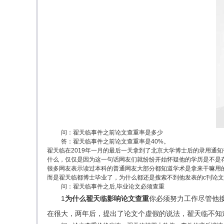
问：翟天临事件之前论文查重率是多少
答：翟天临事件之前论文查重率是40%。
翟天临在2019年一月的最后一天拿到了北京大学博士后的录用通
什么，仅仅是因为这一句话网友们就纷纷开始怀疑他的学历是不是
很多网友表示读过本科的普通网友大部分都知道学术是拿来干嘛用
而是翟天临都博士毕业了，为什么都还是搜索不到他发表的c刊论
问：翟天临事件之后,毕业论文必须查重
1
为什么翟天临影响论文查重
你必须努力工作尽管他
在很大，两年后，提出了论文个虚假的说法，翟天临不知