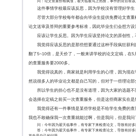
问：论文查重价格疯涨，翟天临被骂上热搜，事件的背后谁该
这件事情学校最应该反思，因为学校没有管理好学生
尽管大部分学校每年都会向毕业生提供免费论文查重
论文送审及答辩的重要参考标准，因此毕业生们会想方设
应该让学生反思。因为学生应该坚持论文的原创性，
我觉得应该反思的是那些想要通过这种手段疯狂获利
翻了5~10倍，是天价了，一般来讲学校的论文定稿，在
的查重服务要2000多。
我觉得说真的，商家就是利用学生的心理，因为现在
然说很多人的毕业论文都是自己写的，但对于一些理论部
所以学生的担心也不是没有道理，因为大家的选题不
会选择在定稿之前买一次查重服务，但是这些商家实在是
我觉得还有一件事情是某些学校是不给学生免费的查
我也不敢确保我一次查重就能过啊，但是我问，但是我问
问：今年因为翟天临事件，有专家下来检查论文，导致有好多
答：今年因为翟天临事件，有专家下来检查论文，导致有好多
首先是自己的问题