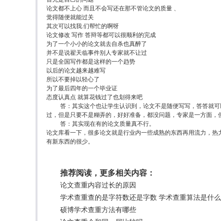
论文都不上心 而且不会写还在那不管论文的质量 、
觉得随便就能过关
其次可以找我.们帮忙的啊呀
论文修改 写作 答辩等都可以很顺利的完成
为了一个小小的论文就去自杀也真醉了
并不是说翟天临事件别人专家就不让过
只是全国写作都是这样的一个趋势
以后的论文越来越难写
所以不要掉以轻心了
为了最后四年的一个毕业证
态度认真点 就算花钱过了也划得来吧
答：其实这个也让学生认识到，论文不是随便写写，答答就可
过，但是只要不是糊弄的，好好准备，都没问题，专家是一方面，
答：其实现在有的论文质量真不行。
论文库看一下，很多论文就是行业内一些成熟的东西再用流力，热
有新东西的很少。
推荐阅读，更多相关内容：
论文查重内容过长的原因
学术查重查的是字符数还是字数 学术查重算法是什
硕博学术查重方法有哪些