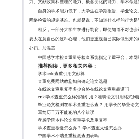
力、文献收集和整理的能力、概念变化的能力、学术命题
自身的学术能力低下，大学生在学期报告、毕业论文
网络检索的规定基准。也就是说，不知道什么样的行为是
相反，一部分大学生在进行剽窃，即使知道不对也会
要太在意自己的这种心理，他们更重视自己实际做出来的
处罚。加温器
中国感学术检查重量等检查系统指定了重平台，本网
推荐阅读，更多相关内容：
学术cnki查重引用文献算
查重免费网站教您如何确定论文选题
在线论文查重复率多少合格在线论文查重靠谱吗
cnki学术查重怎么样准确引用？准确论文引用格式到
毕业论文检测在学术查重怎么查？ 用学长的毕业论
写简历千万不能犯的八个错误
孝感学院本科论文查重要求及重复率
学术查重很慢怎么办？ 学术查重太慢怎么办
中国学术不端查重检测查图表吗