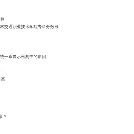
计算
吉林交通职业技术学院专科分数线
系统一直显示检测中的原因
目
术高
事？