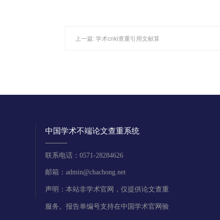
上一篇:
学术cnki查重引用文献算
中国学术不端论文查重系统
联系电话：0571-28284626
邮箱：admin@chachong.net
声明：本站非学术官网，仅提供论文查重
服务。报告单编号支持在中国学术官网验