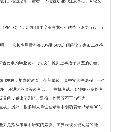
序。检查之前，请看一下检查步骤和注意事项。4.论文
MLC）”，对2018年度所有本科生的毕业论文（设计）
：一次检查重量率在30%到50%之间的论文参加二次检
符合要求的毕业设计（论文）原则上再给予调查的机会。
10门左右，加素质教育、创新单位、集中实践等课程，一个
业外，还通过英语等级考试、计算机考试、专业职业资格考
等目的，做出了剽窃、剽窃、作弊等不正当行为。
视。另外，很多用人单位在录用中明确表示只录用985、
能力是指从事学术研究的素质。主要表现发现问题的能