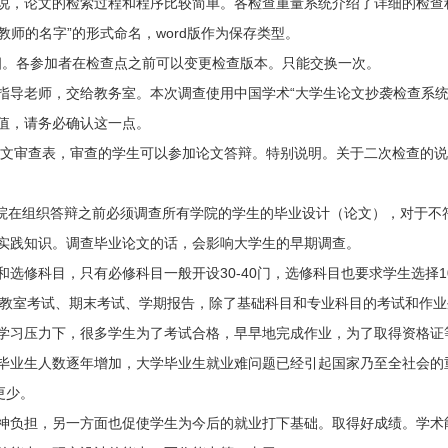
说，论文的检索过程和程序比较简单。各检查重量系统介绍了详细的检查程
教师的名字”的形式命名，word版作为保存类型。
发-李四。各参加者在检查点之前可以变更检查版本。只能交换一次。
导老师，交给教务室。本次调查使用中国学术“大学生论文抄袭检查系统（P
值，请务必确认这一点。
文审查表，审查的学生可以参加论文答辩。特别说明。关于二次检查的说明
学院在组织答辩之前必须调查所有学院的学生的毕业设计（论文），对于不
实践知识。调查毕业论文的话，会影响大学生的早期调查。
选修科目，只有必修科目一般开设30-40门，选修科目也要求学生选择
业、教室考试、期末考试、学期报告，除了基础科目和专业科目的考试和作
学习压力下，很多学生为了考试合格，早早地完成作业，为了取得资格证
毕业生人数逐年增加，大学毕业生就业难问题已经引起国家乃至全社会的重
更少。
神负担，另一方面也促使学生为今后的就业打下基础。取得好成绩。学术