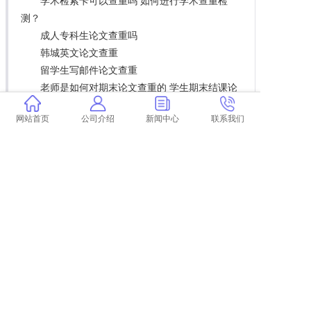
学术检索卡可以查重吗 如何进行学术查重检
测？
成人专科生论文查重吗
韩城英文论文查重
留学生写邮件论文查重
老师是如何对期末论文查重的 学生期末结课论
文如何查重？
网站首页
公司介绍
新闻中心
联系我们
论文查重会查网页文章吗
大学论文查重会查前几届的
学术账号可以免费查重吗 学术查重账号是什
么？
本科论文查重注释算吗
论文献综述要查重吗 毕业论文文献综述查重
吗？
复制的论文查重查不出来吗
如何通过论文查重知道方法很重要 论文查重流
程是什么？
北航硕士论文查重比例