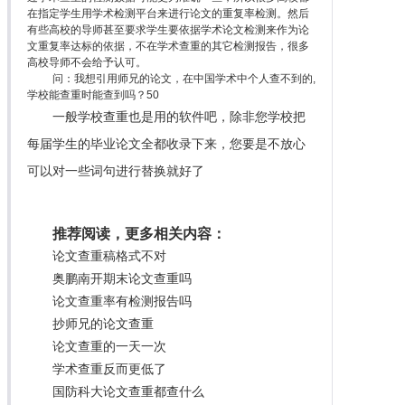
在指定学生用学术检测平台来进行论文的重复率检测。然后
有些高校的导师甚至要求学生要依据学术论文检测来作为论
文重复率达标的依据，不在学术查重的其它检测报告，很多
高校导师不会给予认可。
问：我想引用师兄的论文，在中国学术中个人查不到的,
学校能查重时能查到吗？50
一般学校查重也是用的软件吧，除非您学校把
每届学生的毕业论文全都收录下来，您要是不放心
可以对一些词句进行替换就好了
推荐阅读，更多相关内容：
论文查重稿格式不对
奥鹏南开期末论文查重吗
论文查重率有检测报告吗
抄师兄的论文查重
论文查重的一天一次
学术查重反而更低了
国防科大论文查重都查什么