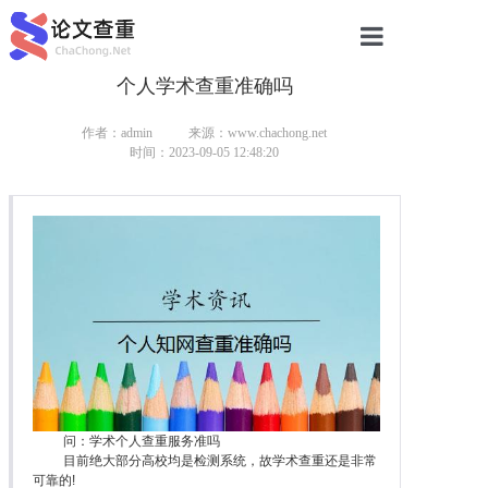
个人学术查重准确吗
网站首页
论文查重
作者：admin
来源：www.chachong.net
时间：2023-09-05 12:48:20
论文查重
本科论文查重
研究生论文查重
硕士论文查重
博士论文查重
问：学术个人查重服务准吗
目前绝大部分高校均是检测系统，故学术查重还是非常
可靠的!