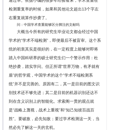
通过率。依据小编的很多年经验看来，学术查重在
检测重复率的时候，如果和其他论文超出13个字左
右重复就算作抄袭了。
问：中国学术查重能够区分脚注的文献吗
大概当今所有的研究生毕业论文都会经过中国
学术的“学术不端检测”，即便最后不被盲审。这个系
统的初衷其实是很好的，在一定程度上能够对即将
踏入中国科研界的硕士研究生们一个警示作用：杜
绝抄袭，踏实学问。但正所谓“世界万物，有矛就有
盾”的哲学观，中国学术的这个“学术不端检测系
统”并不是完善的。原因有二，其一是目前的图文识
别技术还不够先进；其二是目前的机器识别还达不
到在含义识别上的智能化。求索阁一贯的观点就
是“战略上蔑视，战术上重视”和“知己知彼百战百
胜”。要破敌，必先知敌；要过学术检测这一关，当
然必先了解这一关的玄机。