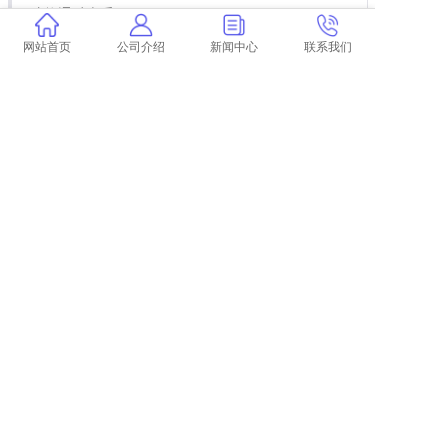
才能通过查重？
图片会不会被学术查重呢
网站首页
公司介绍
新闻中心
联系我们
宁波大学图书馆学术查重
免费查重收录论文 免费论文查重网站有哪些？
学术不端软件查重 学术不端网查重怎么样？
哪家论文查重较靠谱 论文查重网站有哪些？
论文查重结果证明
毕业论文规避查重
论文查重60还有救吗
论文查重外文原文查重吗 论文查重是什么意
思？
集美大学图书馆论文查重
学术查重期末论文在哪
查重软件论文在线查重
paperpass论文查重和学术对比 paperpass和
学术查重报告哪个好？
维普查重相似比都是红色吗 维普查重是什么意
思？