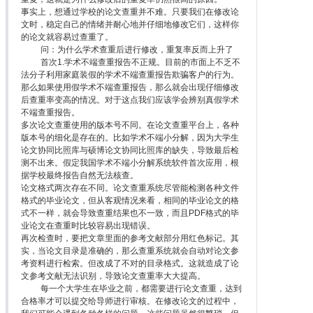
事实上，想通过学校的论文查重并不难。只要我们在修改论
文时，稳定自己的情绪并耐心地并仔细地修改它们，这样你
的论文就容易过查重了。
问：为什么学术查重后进行修改，重复率反而上升了
首次1.学术不端查重报告不正规。目前的市面上不乏不
法分子利用家庭装假的学术不端查重报告欺骗客户的行为。
那么如果使用假学术不端查重报告，那么就会出现仔细修改
后查重率变高的情况。对于这点我们应该学会辨别真假学术
不端查重报告。
多次论文查重使用的版本号不同。在论文查重平台上，各种
版本号的细化是存在的。比如学术不端小分解，因为大学生
论文协同比照库与硕博论文协同比照库的缺失，导致最后检
测不出来。假定我国学术不端小分解系统软件首次应用，根
据学校最终报告自然无法核查。
论文格式两次存在不同。论文查重系统尽管能检测各种文件
格式的毕业论文，但从客观情况来看，相同的毕业论文的格
式不一样，就会导致查重结果也不一致，而且PDF格式的毕
业论文在查重时比较容易出现错误。
再次检查时，要把文章里面的参考文献部分用红色标记。其
实，当论文目录是准确的，那么查重系统就会自动对论文参
考资料进行检索。但改成了不对的目录格式。这就造成了论
文参考文献无法识别，导致论文查重率大大提高。
每一个大学生在毕业之前，都需要进行论文查重，达到
合格率才可以提交给导师进行审核。在修改论文的过程中，