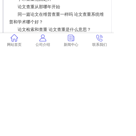
论文查重从那哪年开始
同一篇论文在维普查重一样吗 论文查重系统维
普和学术哪个好？
论文检索和查重 论文查重是什么意思？
读后感放论文里算查重吗
学术怎么引出目录查重文件
网站首页
公司介绍
新闻中心
联系我们
学术查重结果交给谁
学术查重和维普差距 维普和学术哪个查重高？
本科论文如何打印查重
论文检测万方和学术 万方论文查重怎么样？
学术查重连续13个字不同
期刊学术论文查重多少以下 期刊论文查重率是
多少？
论文查重本人文献
学术博硕论文查重规则
学术查重会查脚注
博士论文的查重标准是多少
论文查重的原理是怎样