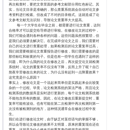
再次检查时，要把文章里面的参考文献部分用红色标记。其
实，当论文目录是准确的，那么查重系统就会自动对论文参
考资料进行检索。但改成了不对的目录格式。这就造成了论
文参考文献无法识别，导致论文查重率大大提高。
每一个大学生在毕业之前，都需要进行论文查重，达到
合格率才可以提交给导师进行审核。在修改论文的过程中，
我们可能会遇到各种各样的问题，这些问题虽然很繁琐，但
是我们必须要去解决它。在完成毕业论文之后，我们需要对
自己的论文进行查重处理，如果检测后的论文重复率过高，
我们就需要根据论文查重报告进行修改，我们需要修改的是
那些标红和标黄的句子。但是也有一些学生也遇到了这样的
问题，即为什么我的论文在修改之后，再次提交论文就检测
系统时，论文的重复率不仅没有下降，反而上升了呢？自己
熬夜辛苦修改出来的论文，为什么没有起到一点降重效果？
这究竟是什么原因？
事实上，修改论文是一个说起来简单但是实践起来会比较复
杂的一个过程。毕竟，论文检测系统的算法严格，而且论文
检测系统的数据库是实时进行更新的，每个论文检测系统都
不能包含所有的数据。因此，在论文修改后重新提交时，重
复率可能有波动。也有可能在第二次检测中再次检测到第一
次没有被检测到的地方，这种情况通常会在修改过程中发
生。
我们在进行修改论文时，由于缺乏对某些语句的掌握不够，
所以会导致论文修改的效果不太明显，原来的重复现在还在
重复，这就是为什么修改后的重复率仍然很高的原因。