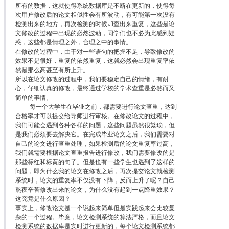
所有的数据，这就使得系统数据库是不断在更新的，使得每
次用户修改后的论文相似性会有所波动，有可能第一次没有
检测出来的地方，再次检测的时候却查出来重复，这些是论
文修改的过程中出现的必然波动，同学们也不必为此感到疑
惑，这些都是情理之外，合理之中的事情。
在修改的过程中，由于对一些语句的把握不足，导致修改的
效果不是很好，重复的依然重复，这就必然会出现重复率依
然是那么高甚至有所上升。
所以在论文修改的过程中，我们要稳定自己的情绪，有耐
心，仔细认真的修改，最终通过学校的学术查重是必然而又
简单的事情。
每一个大学生在毕业之前，都需要进行论文查重，达到
合格率才可以提交给导师进行审核。在修改论文的过程中，
我们可能会遇到各种各样的问题，这些问题虽然很繁琐，但
是我们必须要去解决它。在完成毕业论文之后，我们需要对
自己的论文进行查重处理，如果检测后的论文重复率过高，
我们就需要根据论文查重报告进行修改，我们需要修改的是
那些标红和标黄的句子。但是也有一些学生也遇到了这样的
问题，即为什么我的论文在修改之后，再次提交论文就检测
系统时，论文的重复率不仅没有下降，反而上升了呢？自己
熬夜辛苦修改出来的论文，为什么没有起到一点降重效果？
这究竟是什么原因？
事实上，修改论文是一个说起来简单但是实践起来会比较复
杂的一个过程。毕竟，论文检测系统的算法严格，而且论文
检测系统的数据库是实时进行更新的，每个论文检测系统都