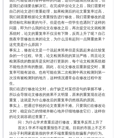
我们可能会遇到各种各样的问题，这些问题虽然很繁琐，但
是我们必须要去解决它。在完成毕业论文之后，我们需要对
自己的论文进行查重处理，如果检测后的论文重复率过高，
我们就需要根据论文查重报告进行修改，我们需要修改的是
那些标红和标黄的句子。但是也有一些学生也遇到了这样的
问题，即为什么我的论文在修改之后，再次提交论文就检测
系统时，论文的重复率不仅没有下降，反而上升了呢？自己
熬夜辛苦修改出来的论文，为什么没有起到一点降重效果？
这究竟是什么原因？
事实上，修改论文是一个说起来简单但是实践起来会比较复
杂的一个过程。毕竟，论文检测系统的算法严格，而且论文
检测系统的数据库是实时进行更新的，每个论文检测系统都
不能包含所有的数据。因此，在论文修改后重新提交时，重
复率可能有波动。也有可能在第二次检测中再次检测到第一
次没有被检测到的地方，这种情况通常会在修改过程中发
生。
我们在进行修改论文时，由于缺乏对某些语句的掌握不够，
所以会导致论文修改的效果不太明显，原来的重复现在还在
重复，这就是为什么修改后的重复率仍然很高的原因。
事实上，想通过学校的论文查重并不难。只要我们在修改论
文时，稳定自己的情绪并耐心地并仔细地修改它们，这样你
的论文就容易过查重了。
问：为什么学术查重后进行修改，重复率反而上升了
首次1.学术不端查重报告不正规。目前的市面上不乏不
法分子利用家庭装假的学术不端查重报告欺骗客户的行为。