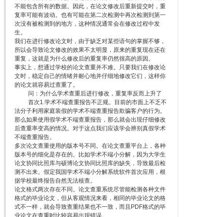
不能包含所有的数据。因此，在论文修改后重新提交时，重
复率可能有波动。也有可能在第二次检测中再次检测到第一
次没有被检测到的地方，这种情况通常会在修改过程中发
生。
我们在进行修改论文时，由于缺乏对某些语句的掌握不够，
所以会导致论文修改的效果不太明显，原来的重复现在还在
重复，这就是为什么修改后的重复率仍然很高的原因。
事实上，想通过学校的论文查重并不难。只要我们在修改论
文时，稳定自己的情绪并耐心地并仔细地修改它们，这样你
的论文就容易过查重了。
问：为什么学术查重后进行修改，重复率反而上升了
首次1.学术不端查重报告不正规。目前的市面上不乏不
法分子利用家庭装假的学术不端查重报告欺骗客户的行为。
那么如果使用假学术不端查重报告，那么就会出现仔细修改
后查重率变高的情况。对于这点我们应该学会辨别真假学术
不端查重报告。
多次论文查重使用的版本号不同。在论文查重平台上，各种
版本号的细化是存在的。比如学术不端小分解，因为大学生
论文协同比照库与硕博论文协同比照库的缺失，导致最后检
测不出来。假定我国学术不端小分解系统软件首次应用，根
据学校最终报告自然无法核查。
论文格式两次存在不同。论文查重系统尽管能检测各种文件
格式的毕业论文，但从客观情况来看，相同的毕业论文的格
式不一样，就会导致查重结果也不一致，而且PDF格式的毕
业论文在查重时比较容易出现错误。