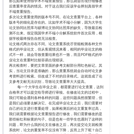
那么如果使用假学术不端查重报告，那么就会出现仔细修改
后查重率变高的情况。对于这点我们应该学会辨别真假学术
不端查重报告。
多次论文查重使用的版本号不同。在论文查重平台上，各种
版本号的细化是存在的。比如学术不端小分解，因为大学生
论文协同比照库与硕博论文协同比照库的缺失，导致最后检
测不出来。假定我国学术不端小分解系统软件首次应用，根
据学校最终报告自然无法核查。
论文格式两次存在不同。论文查重系统尽管能检测各种文件
格式的毕业论文，但从客观情况来看，相同的毕业论文的格
式不一样，就会导致查重结果也不一致，而且PDF格式的毕
业论文在查重时比较容易出现错误。
再次检查时，要把文章里面的参考文献部分用红色标记。其
实，当论文目录是准确的，那么查重系统就会自动对论文参
考资料进行检索。但改成了不对的目录格式。这就造成了论
文参考文献无法识别，导致论文查重率大大提高。
每一个大学生在毕业之前，都需要进行论文查重，达到
合格率才可以提交给导师进行审核。在修改论文的过程中，
我们可能会遇到各种各样的问题，这些问题虽然很繁琐，但
是我们必须要去解决它。在完成毕业论文之后，我们需要对
自己的论文进行查重处理，如果检测后的论文重复率过高，
我们就需要根据论文查重报告进行修改，我们需要修改的是
那些标红和标黄的句子。但是也有一些学生也遇到了这样的
问题，即为什么我的论文在修改之后，再次提交论文就检测
系统时，论文的重复率不仅没有下降，反而上升了呢？自己