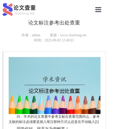
论文标注参考出处查重
网站首页
论文查重
作者：admin
来源：www.chachong.net
时间：2023-09-02 12:49:03
论文查重
本科论文查重
研究生论文查重
硕士论文查重
博士论文查重
问：学术的论文查重中参考文献在查重范围内么，参考
文献的标注必须要是插入尾注那种方式么还是在手动输入[1]
同学你好，很高兴为您解答！