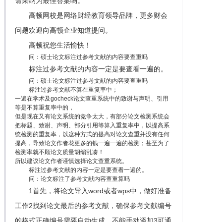
请采纳为最佳答案哟。
高顿网校是网络财经教育领导品牌，更多财会
问题欢迎向高顿企业知道提问。
高顿祝您生活愉快！
问：硕士论文标注过参考文献的内容要查重吗
标注过参考文献的内容一定是要查看一遍的。
问：硕士论文标注过参考文献的内容要查重吗
标注过参考文献不算在重复率中；
一遍在学术及gocheck论文查重系统中的致谢与声明、引用
等是不算重复率中的，
但是现在又有论文系统的竞争太大，有部分论文检测系统会
把标题、致谢、声明、部分引用等算入重复率中，以提高系
统检测的重复率，以这种方式的提高对论文查重并没有任何
提高，导致论文作者花更多的钱一遍一遍的检测；甚至为了
检测率就不顾论文质量胡编乱凑！
所以建议论文作者谨慎选择论文查重系统。
标注过参考文献的内容一定是要查看一遍的。
问：论文标注了参考文献内容查重算吗
1首先，将论文导入word或者wps中，做好准备
工作2找到论文最后的参考文献，确保参考文献编号
的格式正确编号需要自动生成，不能手动添加3可通