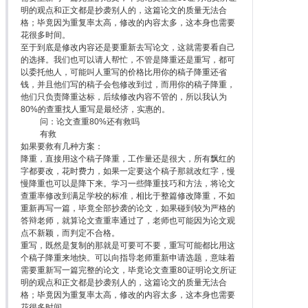
明的观点和正文都是抄袭别人的，这篇论文的质量无法合
格；毕竟因为重复率太高，修改的内容太多，这本身也需要
花很多时间。
至于到底是修改内容还是要重新去写论文，这就需要看自己
的选择。我们也可以请人帮忙，不管是降重还是重写，都可
以委托他人，可能叫人重写的价格比用你的稿子降重还省
钱，并且他们写的稿子会包修改到过，而用你的稿子降重，
他们只负责降重达标，后续修改内容不管的，所以我认为
80%的查重找人重写是最经济，实惠的。
问：论文查重80%还有救吗
有救
如果要救有几种方案：
降重，直接用这个稿子降重，工作量还是很大，所有飘红的
字都要改，花时费力，如果一定要这个稿子那就改红字，慢
慢降重也可以是降下来。学习一些降重技巧和方法，将论文
查重率修改到满足学校的标准，相比于整篇修改降重，不如
重新再写一篇，毕竟全部抄袭的论文，如果碰到较为严格的
答辩老师，就算论文查重率通过了，老师也可能因为论文观
点不新颖，而判定不合格。
重写，既然是复制的那就是可要可不要，重写可能都比用这
个稿子降重来地快。可以向指导老师重新申请选题，意味着
需要重新写一篇完整的论文，毕竟论文查重80证明论文所证
明的观点和正文都是抄袭别人的，这篇论文的质量无法合
格；毕竟因为重复率太高，修改的内容太多，这本身也需要
花很多时间。