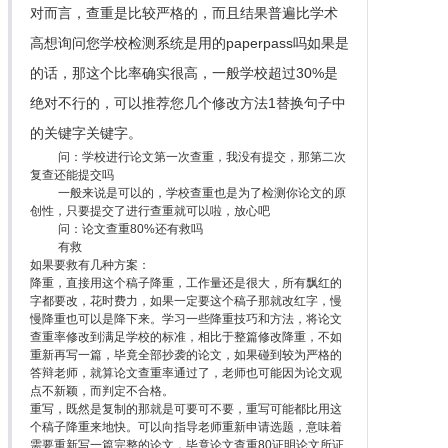
对而言，查重是比较严格的，而且结果普遍比学术
高想询问您学校检测系统是用的paperpass吗如果是
的话，那这个比率确实很高，一般学校超过30%是
绝对不行的，可以推荐您几个修改方法1替换句子中
的关键字关键字。
问：学校进行论文第一次查重，我没有提交，那第二次
复查还能提交吗
一般来说是可以的，学校查重也是为了检测你论文的原
创性，只要提交了进行查重就可以啦，放心吧
问：论文查重80%还有救吗
有救
如果要救有几种方案：
降重，直接用这个稿子降重，工作量还是很大，所有飘红的
字都要改，花时费力，如果一定要这个稿子那就改红字，慢
慢降重也可以是降下来。学习一些降重技巧和方法，将论文
查重率修改到满足学校的标准，相比于整篇修改降重，不如
重新再写一篇，毕竟全部抄袭的论文，如果碰到较为严格的
答辩老师，就算论文查重率通过了，老师也可能因为论文观
点不新颖，而判定不合格。
重写，既然是复制的那就是可要可不要，重写可能都比用这
个稿子降重来地快。可以向指导老师重新申请选题，意味着
需要重新写一篇完整的论文，毕竟论文查重80证明论文所证