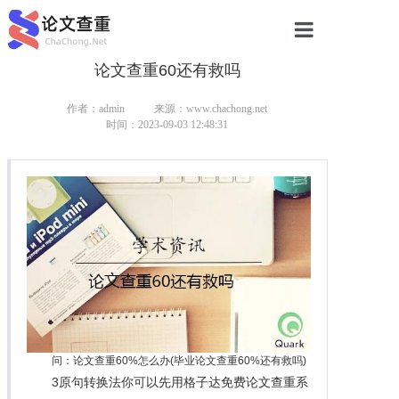
论文查重60还有救吗
网站首页
论文查重
作者：admin
来源：www.chachong.net
时间：2023-09-03 12:48:31
论文查重
本科论文查重
研究生论文查重
硕士论文查重
博士论文查重
问：论文查重60%怎么办(毕业论文查重60%还有救吗)
3原句转换法你可以先用格子达免费论文查重系