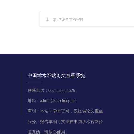
上一篇:
学术查重总字符
中国学术不端论文查重系统
联系电话：0571-28284626
邮箱：admin@chachong.net
声明：本站非学术官网，仅提供论文查重
服务。报告单编号支持在中国学术官网验
证真伪，请放心使用。