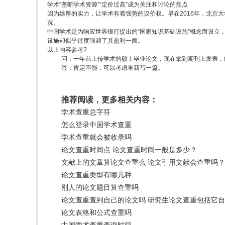
学术“垄断学术资源”“定价过高”成为关注和讨论的焦点
因为雄厚的实力，让学术有着强势的议价权。早在2016年，北京
况。
中国学术是为响应世界银行提出的“国家知识基础设施”概念而设立
设施却似乎过度强调了其盈利一面。
以上内容参考?
问：一年前上传学术的硕士毕业论文，现在拿到期刊上发表，
答：肯定不能，可以考虑重新写一篇。
推荐阅读，更多相关内容：
学术查重总字符
怎么登录中国学术查重
学术查重就会被收录吗
论文查重时间点 论文查重时间一般是多少？
文献上的文章算论文查重么 论文引用文献会查重吗？
论文查重类型有哪几种
别人的论文题目算查重吗
论文查重查到自己的论文吗 研究生论文查重包括它
论文表格和公式查重吗