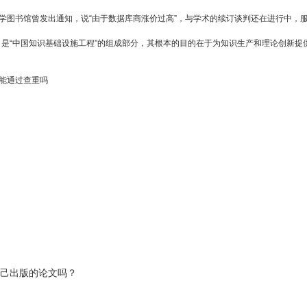
大学图书馆曾发出通知，说“由于数据库商涨价过高”，与学术的续订谈判还在进行中，
，是“中国知识基础设施工程”的组成部分，其根本的目的在于为知识生产和理论创新
能通过查重吗
自己出版的论文吗？