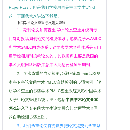
PaperPass，但是我们学校用的是中国学术CNKI
的，下面我就来讲述下我是。
中国学术论文查重怎么进入查询
1、期刊论文如何查重 学术论文查重系统有专
门针对投稿期刊论文的检测体系，也就是学术AMLC
和学术SMLC两类体系，这两类学术查重体系是专门
用于检测期刊投稿论文的，其数据库主要是我国的
学术文献网络出版库总库因此想要检测出期刊。
2、学术查重的自助检测步骤很简单下面以检测
本科专科论文的学术PMLC自助检测的步骤为例，说
明学术查重的步骤学术PMLC查重系统又称中国学术
大学生论文管理系统，里面包括
中国学术论文查重
怎么进入
了专有的大学生论文联合比对库学术查重
的自助检测步骤是以。
3、我们查重论文首先就要把论文提交到查重系