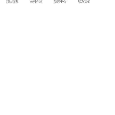
学术查重率百分之一正常吗
网站首页
公司介绍
新闻中心
联系我们
免费查重和学术差多少钱
北航图书馆论文查重标准
连云港评定论文查重
毕业论文查重会查英文
法学类硕士论文查重吗
论文查重没人批判吗
论文查重哪家好独具创新
专利受理要什么条件？
论文里面的发展史怎么修改查重 论文查重怎么
查重？
论文查重和本届的一起查吗
博士论文查重查基金吗
维普论文检测系统标准 维普论文检测系统是什
么？
学术查重怎么标注引用
万方检测和学术差多少钱 万方检测和学术查重
检测有什么区别？