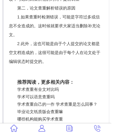
第二，论文查重解析错误的原因
1.如果查重时检测错误，可能是字符过多或信
息不全造成的。这时候就要求大家适当删除补充论
文。
2.此外，这也可能是由于个人提交的论文都是
空文档造成的，这很可能是由于每个人在论文处于
编辑状态时提交的。
推荐阅读，更多相关内容：
学术查重有全文对比吗
学术可以语意查重吗
学术查重自己的一作 学术查重是怎么回事？
毕业论文纸质版会查重嘛
哪些机构能购买学术查重
怎样使用学术无限查重的