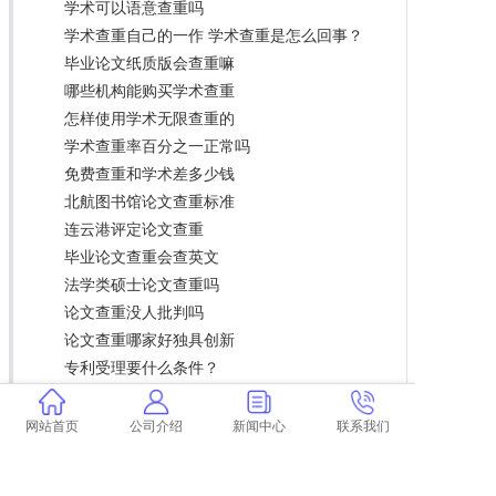
学术可以语意查重吗
学术查重自己的一作 学术查重是怎么回事？
毕业论文纸质版会查重嘛
哪些机构能购买学术查重
怎样使用学术无限查重的
学术查重率百分之一正常吗
免费查重和学术差多少钱
北航图书馆论文查重标准
连云港评定论文查重
毕业论文查重会查英文
法学类硕士论文查重吗
论文查重没人批判吗
论文查重哪家好独具创新
专利受理要什么条件？
论文里面的发展史怎么修改查重 论文查重怎么
查重？
网站首页
公司介绍
新闻中心
联系我们
论文查重和本届的一起查吗
博士论文查重查基金吗