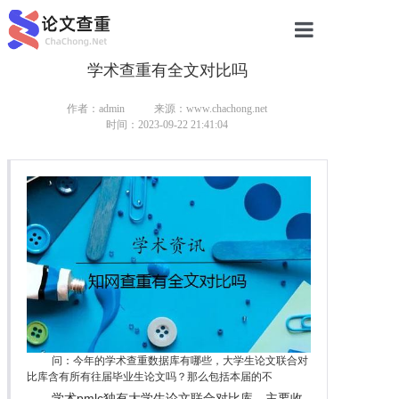
学术查重有全文对比吗
网站首页
论文查重
作者：admin
来源：www.chachong.net
时间：2023-09-22 21:41:04
论文查重
本科论文查重
研究生论文查重
硕士论文查重
博士论文查重
问：今年的学术查重数据库有哪些，大学生论文联合对
比库含有所有往届毕业生论文吗？那么包括本届的不
学术pmlc独有大学生论文联合对比库，主要收