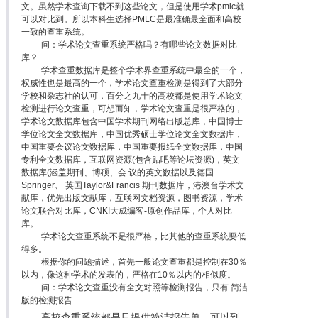
文。虽然学术查询下载不到这些论文，但是使用学术pmlc就
可以对比到。所以本科生选择PMLC是最准确最全面和高校
一致的查重系统。
问：学术论文查重系统严格吗？有哪些论文数据对比
库？
学术查重数据库是整个学术界查重系统中最全的一个，
权威性也是最高的一个，学术论文查重检测是得到了大部分
学校和杂志社的认可，百分之九十的高校都是使用学术论文
检测进行论文查重，可想而知，学术论文查重是很严格的，
学术论文数据库包含中国学术期刊网络出版总库，中国博士
学位论文全文数据库，中国优秀硕士学位论文全文数据库，
中国重要会议论文数据库，中国重要报纸全文数据库，中国
专利全文数据库，互联网资源(包含贴吧等论坛资源)，英文
数据库(涵盖期刊、博硕、会 议的英文数据以及德国
Springer、 英国Taylor&Francis 期刊数据库，港澳台学术文
献库，优先出版文献库，互联网文档资源，图书资源，学术
论文联合对比库，CNKI大成编客-原创作品库，个人对比
库。
学术论文查重系统不是很严格，比其他的查重系统要低
得多。
根据你的问题描述，首先一般论文查重都是控制在30％
以内，像这种学术的发表的，严格在10％以内的相似度。
问：学术论文查重没有全文对照等检测报告，只有 简洁
版的检测报告
高校查重系统都是只提供简洁报告单，可以到