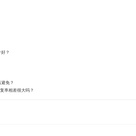
个好？
该避免？
重复率相差很大吗？