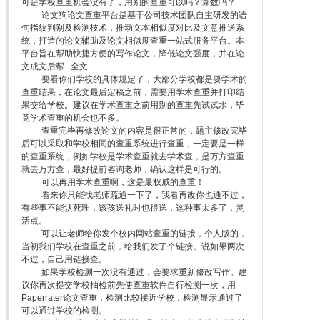
可是学校查重机会没有了，用别的查重可以吗？算数吗？
论文狗论文查重平台是基于公司技术团队自主研发的语
句指纹判别及检测技术，推动文本相似度对比及文意推送系
统，打造的论文辅助及论文相似度查重一站式服务平台。本
平台旨在帮助快捷方便的写作论文，降低论文强度，并在论
文成文后帮...全文
要看你们学校的具体规定了，大部分学校都是要学术的
查重结果，在论文最后定稿之前，需要用学术查重并打印结
果交给学校。建议在学术查重之前用别的查重先试试水，毕
竟学术查重的机会也不多。
查重完毕再修改论文的内容是很正常的，题主修改完毕
后可以采取和学校相同的查重系统进行查重，一定要是一样
的查重系统，例如学校是学术查重就去学术查，是万方查重
就去万方查，最好提前咨询老师，确认这样是可行的。
可以再用学术查重啊，这是最权威的查重！
看来你只能找老师疏通一下了，我看再改你也通不过，
有些事不能认死理，该孩送礼时也得送，这种事太多了，灵
活点。
可以让老师给你发个校内网站查重的链接，个人版的，
当初我们学校在查重之前，给我们发了个链接。说如果两次
不过，自己用链接查。
如果学校检测一次没有通过，会要求重新修改写作。建
议你再次提交学校抽检前先使查重软件自行检测一次，用
Paperrater论文查重，检测比较接近学校，检测显示通过了
可以通过学校的检测。