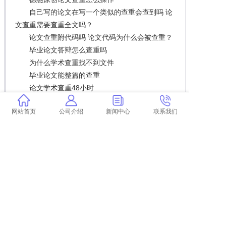
自己写的论文在写一个类似的查重会查到吗 论
文查重需要查重全文吗？
论文查重附代码吗 论文代码为什么会被查重？
毕业论文答辩怎么查重吗
为什么学术查重找不到文件
毕业论文能整篇的查重
论文学术查重48小时
安医大毕业论文查重率高吗
网站首页
公司介绍
新闻中心
联系我们
公众号里的论文查重可靠吗
论文查重课程版本指的什么
学术查重知乎复制 学术查重是怎么回事？
论文查重过了还要做啥
大论文查重发表小论文
网上怎么查论文的查重率 如何查论文重复率？
查重只查论文 论文查重都查哪些部分内容？
学术查重后会上传吗