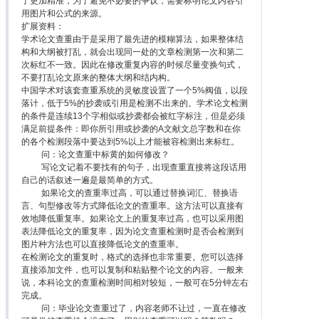
了更加精准，为了避免不必要的争议，需要标明论文内容引
用图片和公式的来源。
扩展资料：
学术论文查重由于是采用了最先进的模糊算法，如果整体结
构和大纲被打乱，就会出现同一处的文章检测第一次和第二
次标红不一致。因此在修改重复内容的时候尽量变换句式，
不要打乱论文原来的整体大纲和结内构。
中国学术对该套查重系统的灵敏度设置了一个5%阀值，以段
落计，低于5%的抄袭或引用是检测不出来的。学术论文检测
的条件是连续13个字相似或抄袭都会被红字标注，但是必须
满足前提条件：即你所引用或抄袭的A文献文总字数和在你
的各个检测段落中要达到5%以上才能被容检测出来标红。
问：论文查重中标黄的如何修改？
写论文记着不要找有的句子，出现查重直接将这段话用
自己的话叙述一遍是最简单的方式。
如果论文的查重率过高，可以通过替换词汇、替换语
言、句型修改等方式降低论文的查重率。这方法可以直接有
效地降低重复率。如果论文上的重复率过高，也可以采用图
表法降低论文的重复率，因为论文查重检测时是否会检测到
图片种方法也可以直接降低论文的查重率。
在检测论文的重复时，格式的选择也非常重要。您可以选择
直接添加文件，也可以复制和粘贴整个论文的内容。一般来
说，本科论文的查重检测时间相对较短，一般可在5分钟左右
完成。
问：毕业论文查重过了，内容老师不让过，一直在修改