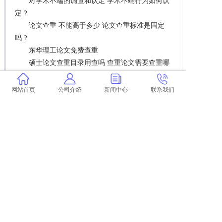
对学术不端的调查和认定 学术不端行为如何认
定？
论文查重 不能高于多少 论文查重标准是固定
吗？
东华理工论文免费查重
硕士论文查重目录用查吗 查重论文需要查重哪
些部分？
学术查重哪个版本正宗
网站首页
公司介绍
新闻中心
联系我们
论文要怎么去查重 如何使用查重网站对论文进
行查重？
学术查重全过程 官方学术查重有么？
为什么学术查重特别慢
中国学术和学校查重一样吗
查重论文的网址
学术查重表格图会查