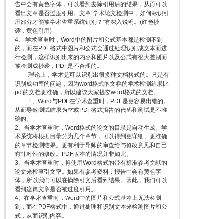
告中会有黄色字体，可以看到去除引用后的结果，从而可以
看出文章是否过度引用。文章“学术论文检测中，如何标识引
用部分才能被学术查重系统识别？”有深入说明。(红色抄
袭，黄色引用)
4、 学术查重时，Word中的图片和公式基本都是检测不到
的，而在PDF格式中图片和公式会通过处理识别成文本而进
行检测，这样识别出来的内容和图片以及公式有很大差别而
被检测成抄袭，PDF是不合理的。
理论上，学术是可以识别出很多种文档格式的。只是有
识别成功率的问题，因为word格式的文档的学术检测结果比
pdf的文档更准确，所以建议大家提交word格式的文档。
1、Word与PDF在学术查重时，PDF是更容易出错的。
从而导致测试结果为空或PDF格式报告的代码和测试是不准
确的。
2、当学术查重时，Word格式的论文的目录是自动生成。学
术系统将根据目录分为几个章节，可以得到更详细、更准确
的章节检测结果。更有利于导师的审查给与修改意见和自己
有针对性的修改。PDF版本的情况并非如此。
3、当学术查重时，将使用Word格式的带有标准参考文献的
论文来检查引文率。如果有参考资料，报告中会有黄色字
体，所以我们可以在摘除引文后看到结果。因此，我们可以
看到这篇文章是否被过度引用。
4。在学术查重时，Word中的图片和公式基本上无法检测
到，而在PDF格式中，通过处理和识别文本来检测图片和公
式，从而识别内容。