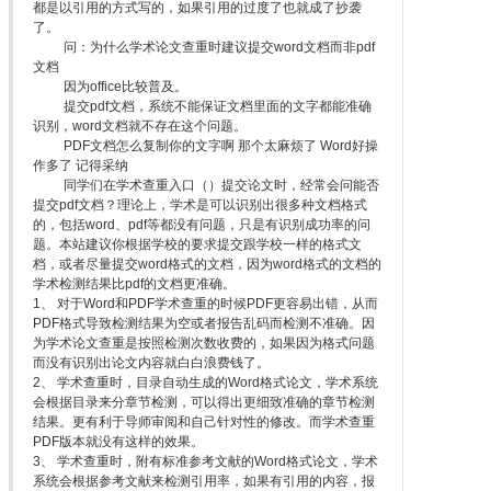
都是以引用的方式写的，如果引用的过度了也就成了抄袭
了。
问：为什么学术论文查重时建议提交word文档而非pdf
文档
因为office比较普及。
提交pdf文档，系统不能保证文档里面的文字都能准确
识别，word文档就不存在这个问题。
PDF文档怎么复制你的文字啊 那个太麻烦了 Word好操
作多了 记得采纳
同学们在学术查重入口（）提交论文时，经常会问能否
提交pdf文档？理论上，学术是可以识别出很多种文档格式
的，包括word、pdf等都没有问题，只是有识别成功率的问
题。本站建议你根据学校的要求提交跟学校一样的格式文
档，或者尽量提交word格式的文档，因为word格式的文档的
学术检测结果比pdf的文档更准确。
1、 对于Word和PDF学术查重的时候PDF更容易出错，从而
PDF格式导致检测结果为空或者报告乱码而检测不准确。因
为学术论文查重是按照检测次数收费的，如果因为格式问题
而没有识别出论文内容就白白浪费钱了。
2、 学术查重时，目录自动生成的Word格式论文，学术系统
会根据目录来分章节检测，可以得出更细致准确的章节检测
结果。更有利于导师审阅和自己针对性的修改。而学术查重
PDF版本就没有这样的效果。
3、 学术查重时，附有标准参考文献的Word格式论文，学术
系统会根据参考文献来检测引用率，如果有引用的内容，报