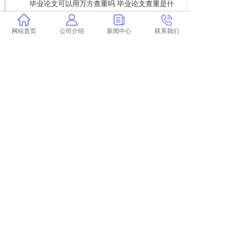
毕业论文可以用万方查重吗 毕业论文查重是什
么？
论文查重可以有标红吗
网站首页
公司介绍
新闻中心
联系我们
现在学术查重首次免费吗
维普查重自引率怎么弄 维普查重是什么？
学术查重今年
学术查重如何识别引文
答辩完的论文还会查重麻
学术图注查重吗
上一篇:
为什么学术查重特别慢
下一篇:
返回列表
COPYRIGHT @ 2015-2022 学术不端查重
浙ICP备19020991号-35
论文