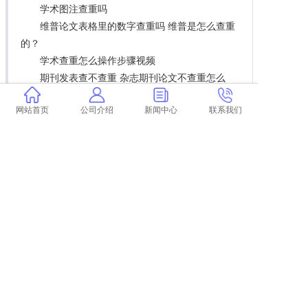
学术图注查重吗
维普论文表格里的数字查重吗 维普是怎么查重
的？
学术查重怎么操作步骤视频
期刊发表查不查重 杂志期刊论文不查重怎么
办？
网站首页
公司介绍
新闻中心
联系我们
学术删稿后查重会查重吗
论文查重能自己查重吗 论文查重查多次有影响
吗？
毕业论文查重率19算高吗
上一篇:
论文查重太慢了 论文查重过高怎么办？
下一篇:
返回列表