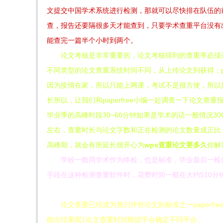
文提交中国学术系统进行检测，那就可以尽快排在队伍的
查，报告还要隔很多天才能查到，只要学术查重平台没有
能查完一篇半个小时到两个。
论文考核是非常重要的，论文考核得到的查重率必须达
不同类型的论文查重系统时间不同，从上传论文到获得；pap
因为疫情在家，所以只能上网课，考试不是很方便，所以
长所以，让我们和paperfree小编一起调查一下论文
毕业季的高峰时段30~60分钟如果是学术的话一般情况30
左右，查重时长与论文字数和正在检测的论文数量成正比，
高峰期，就会有所延长很开心为
wps查重论文要多久
你解
学校一般用学术作为终检，也是标准，毕业最后一检
手段在这种检测查重软件时，花费时间一般在大约510分
论文查重已经成为我们评价论文的标准之一paper
能出结果呢1论文查重时间根据平台确定不同平台。