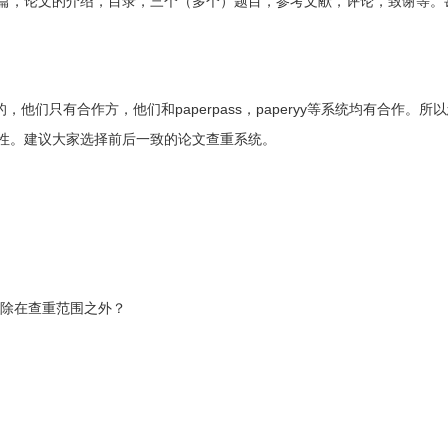
篇，论文的介绍，目录，三个（多个）题目，参考文献，评论，致谢等。
们只有合作方，他们和paperpass，paperyy等系统均有合作。所以您
性。建议大家选择前后一致的论文查重系统。
排除在查重范围之外？