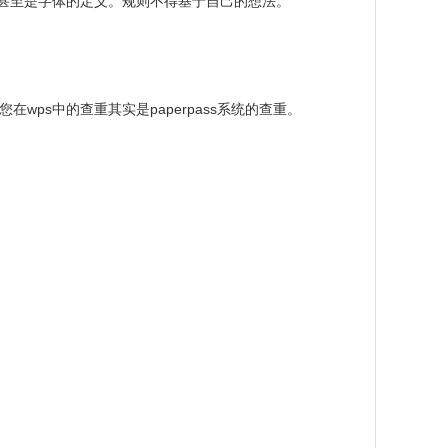
甚至是字体的定义。规则不得基于自己的想法。
在wps中的查重其实是paperpass系统的查重。