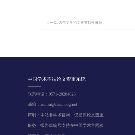
上一篇:
古代文学论文查重软件推荐
中国学术不端论文查重系统
联系电话：0571-28284626
邮箱：admin@chachong.net
声明：本站非学术官网，仅提供论文查重
服务。报告单编号支持在中国学术官网验