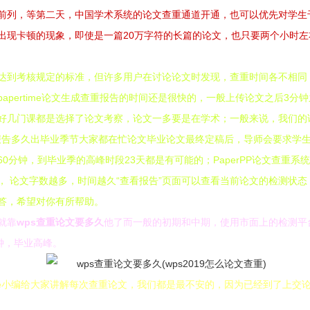
前列，等第二天，中国学术系统的论文查重通道开通，也可以优先对学生
出现卡顿的现象，即使是一篇20万字符的长篇的论文，也只要两个小时
到考核规定的标准，但许多用户在讨论论文时发现，查重时间各不相同，那么
ertime论文生成查重报告的时间还是很快的，一般上传论文之后3分钟之内
好几门课都是选择了论文考察，论文一多要是在学术；一般来说，我们的
查重报告多久出毕业季节大家都在忙论文毕业论文最终定稿后，导师会要求学
60分钟，到毕业季的高峰时段23天都是有可能的；PaperPP论文查重系
 论文字数越多，时间越久“查看报告”页面可以查看当前论文的检测状
答，希望对你有所帮助。
就靠
wps查重论文要多久
他了而一般的初期和中期，使用市面上的检测平
钟，毕业高峰。
free小编给大家讲解每次查重论文，我们都是最不安的，因为已经到了上