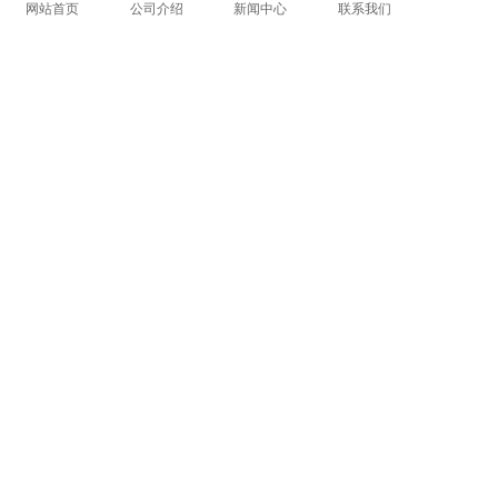
网站首页
公司介绍
新闻中心
联系我们
论文查重痕迹
维普查重算不算目录这些 维普查重如何降重？
论文查重没次数怎么办
学术查重卷2020
论文查重率高的
学术首页没有查重记录吗
上一篇:
论文学术不端可以报考博士学位吗 博士论文引用论文是否属于抄袭？
下一篇:
返回列表
COPYRIGHT @ 2015-2022 学术不端查重
浙ICP备19020991号-35
论文
查重
学术查重
学术论文查重
学术查重检测
中国学术查重