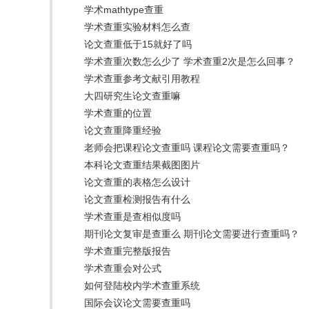
学术mathtype查重
学术查重实验材料怎么查
论文查重低于15就好了吗
学术查重次数怎么少了 学术查重2次是怎么回事？
学术查重参考文献引用教程
大四研究生论文查重嘛
学术查重的位置
论文查重降重经验
老师会把课程论文查重吗 课程论文需要查重吗？
本科论文查重结果截图图片
论文查重的表格怎么设计
论文查重检测报告有什么
学术查重是查相似度吗
期刊论文复审是查重么 期刊论文需要进行查重吗？
学术查重完整版报告
学术查重会对公式
如何登陆校内学术查重系统
国际会议论文需要查重吗