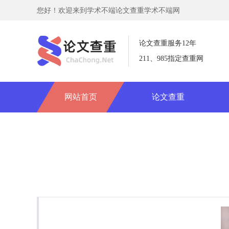
您好！欢迎来到学术不端论文查重学术不端网
论文查重服务12年
211、985指定查重网
网站首页
论文查重