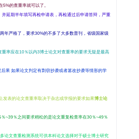
在5%的查重率就可以了。
文，并延期半年填写再检申请表，再检通过后申请答辩，严重
是这两年严格了，要求30%的不多了大多数普刊，省级国家级
重率应在10％以内3博士论文对查重率的要求无疑是最高
过后果 如果论文判定有剽窃抄袭或者篡改抄袭等情形的学
上发表的论文查重率取决于杂志或学报的要求如果
博士论
％~39％之间要求稍松的是论文重复检查率在30％~49％
许多论文查重检测系统可供本科论文选择对于硕士博士研究