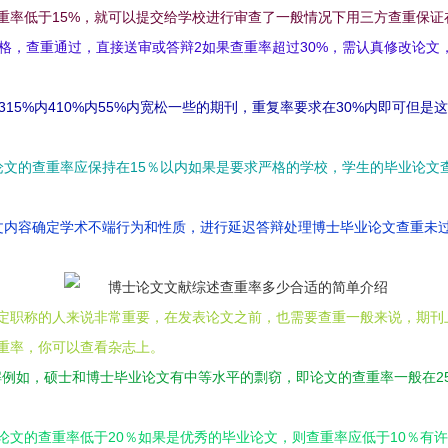
重率低于15%，就可以提交给学校进行审查了一般情况下用三方查重保证
文合格，查重通过，直接送审或答辩2如果查重率超过30%，需认真修改论
内315%内410%内55%内宽松一些的期刊，重复率要求在30%内即可但
文的查重率应保持在15％以内如果是要求严格的学校，学生的毕业论文查
论文内容确定学术不端行为和性质，进行延迟答辩处理博士毕业论文查重未
定职称的人来说非常重要，在发表论文之前，也需要查重一般来说，期刊
重率，你可以查看杂志上。
家讲解例如，硕士和博士毕业论文有中等水平的剽窃，即论文的查重率一般在25
论文的查重率低于20％如果是优秀的毕业论文，则查重率应低于10％有