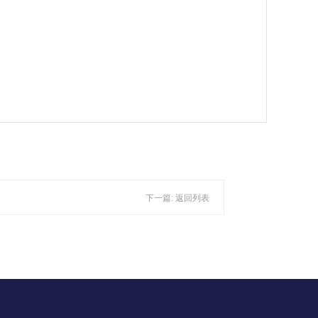
下一篇:
返回列表