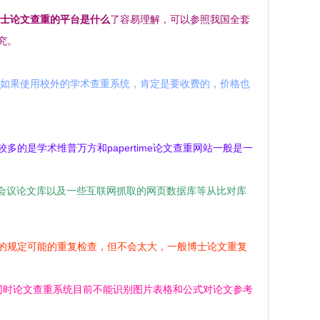
士论文查重的平台是什么
了容易理解，可以参照我国全套
究。
们如果使用校外的学术查重系统，肯定是要收费的，价格也
是学术维普万方和papertime论文查重网站一般是一
，会议论文库以及一些互联网抓取的网页数据库等从比对库
的规定可能的重复检查，但不会太大，一般博士论文重复
同时论文查重系统目前不能识别图片表格和公式对论文参考