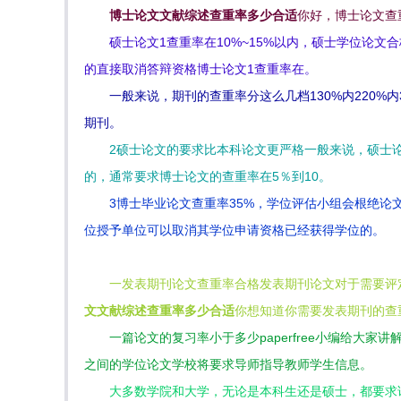
博士论文文献综述查重率多少合适
你好，博士论文查
硕士论文1查重率在10%~15%以内，硕士学位论
的直接取消答辩资格博士论文1查重率在。
一般来说，期刊的查重率分这么几档130%内220%
期刊。
2硕士论文的要求比本科论文更严格一般来说，硕士论
的，通常要求博士论文的查重率在5％到10。
3博士毕业论文查重率35%，学位评估小组会根绝
位授予单位可以取消其学位申请资格已经获得学位的。
一发表期刊论文查重率合格发表期刊论文对于需要评
文文献综述查重率多少合适
你想知道你需要发表期刊的查
一篇论文的复习率小于多少paperfree小编给大
之间的学位论文学校将要求导师指导教师学生信息。
大多数学院和大学，无论是本科生还是硕士，都要求