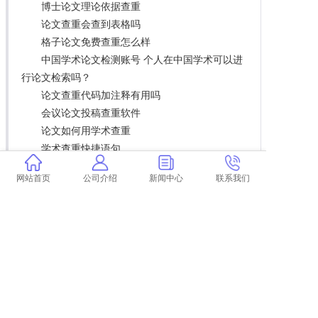
博士论文理论依据查重
论文查重会查到表格吗
格子论文免费查重怎么样
中国学术论文检测账号 个人在中国学术可以进
行论文检索吗？
论文查重代码加注释有用吗
会议论文投稿查重软件
论文如何用学术查重
学术查重快捷语句
论文表格的文字查重吗
网站首页
公司介绍
新闻中心
联系我们
核心论文一般要求查重多少
学术查重对表格内的内容也查吗 学术查重系统
算表格内容吗？
社会工作者论文如何查重 论文查重到底是怎么
查的？
论文查重方式有用吗
查重机构篡改论文犯法吗
论文查重能申请复议吗