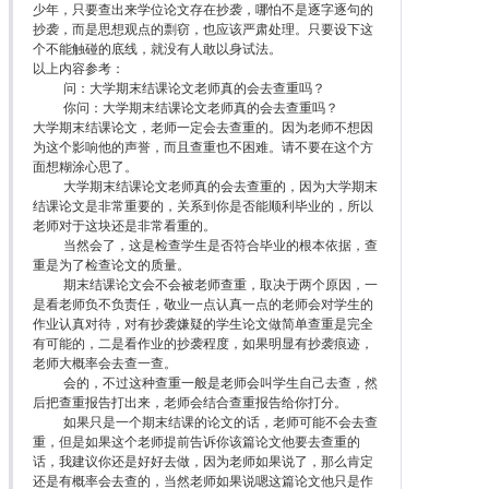
少年，只要查出来学位论文存在抄袭，哪怕不是逐字逐句的
抄袭，而是思想观点的剽窃，也应该严肃处理。只要设下这
个不能触碰的底线，就没有人敢以身试法。
以上内容参考：
问：大学期末结课论文老师真的会去查重吗？
你问：大学期末结课论文老师真的会去查重吗？
大学期末结课论文，老师一定会去查重的。因为老师不想因
为这个影响他的声誉，而且查重也不困难。请不要在这个方
面想糊涂心思了。
大学期末结课论文老师真的会去查重的，因为大学期末
结课论文是非常重要的，关系到你是否能顺利毕业的，所以
老师对于这块还是非常看重的。
当然会了，这是检查学生是否符合毕业的根本依据，查
重是为了检查论文的质量。
期末结课论文会不会被老师查重，取决于两个原因，一
是看老师负不负责任，敬业一点认真一点的老师会对学生的
作业认真对待，对有抄袭嫌疑的学生论文做简单查重是完全
有可能的，二是看作业的抄袭程度，如果明显有抄袭痕迹，
老师大概率会去查一查。
会的，不过这种查重一般是老师会叫学生自己去查，然
后把查重报告打出来，老师会结合查重报告给你打分。
如果只是一个期末结课的论文的话，老师可能不会去查
重，但是如果这个老师提前告诉你该篇论文他要去查重的
话，我建议你还是好好去做，因为老师如果说了，那么肯定
还是有概率会去查的，当然老师如果说嗯这篇论文他只是作