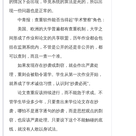
的情况下会出现，毕竟系统的算法是死的，所以出
现一些问题也是正常的。
中青报：查重软件能否当得起“学术警察”角色：
美国、欧洲的大学普遍都有查重机制，大学之
间形成了作业和论文的共享联盟，历年作业都会包
括在监测系统内，不管是公开的还是非公开的，都
可以查到，而且一查一个准。
如果发现存在抄袭或剽窃，就会作出严肃处
理，重则会被勒令退学。学生从第一次作业开始，
就养成了学术诚信习惯，认识到“抄袭必死”。
论文查重应该持续进行，而不能急于求成。不
管学生毕业多少年，只要查出来学位论文存在抄
袭，哪怕不是逐字逐句的抄袭，而是思想观点的剽
窃，也应该严肃处理。只要设下这个不能触碰的底
线，就没有人敢以身试法。