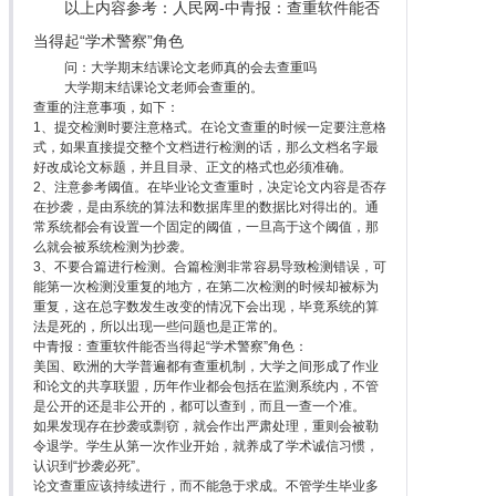
以上内容参考：人民网-中青报：查重软件能否
当得起“学术警察”角色
问：大学期末结课论文老师真的会去查重吗
大学期末结课论文老师会查重的。
查重的注意事项，如下：
1、提交检测时要注意格式。在论文查重的时候一定要注意格
式，如果直接提交整个文档进行检测的话，那么文档名字最
好改成论文标题，并且目录、正文的格式也必须准确。
2、注意参考阈值。在毕业论文查重时，决定论文内容是否存
在抄袭，是由系统的算法和数据库里的数据比对得出的。通
常系统都会有设置一个固定的阈值，一旦高于这个阈值，那
么就会被系统检测为抄袭。
3、不要合篇进行检测。合篇检测非常容易导致检测错误，可
能第一次检测没重复的地方，在第二次检测的时候却被标为
重复，这在总字数发生改变的情况下会出现，毕竟系统的算
法是死的，所以出现一些问题也是正常的。
中青报：查重软件能否当得起“学术警察”角色：
美国、欧洲的大学普遍都有查重机制，大学之间形成了作业
和论文的共享联盟，历年作业都会包括在监测系统内，不管
是公开的还是非公开的，都可以查到，而且一查一个准。
如果发现存在抄袭或剽窃，就会作出严肃处理，重则会被勒
令退学。学生从第一次作业开始，就养成了学术诚信习惯，
认识到“抄袭必死”。
论文查重应该持续进行，而不能急于求成。不管学生毕业多