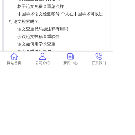
格子论文免费查重怎么样
中国学术论文检测账号 个人在中国学术可以进
行论文检索吗？
论文查重代码加注释有用吗
会议论文投稿查重软件
论文如何用学术查重
学术查重快捷语句
论文表格的文字查重吗
网站首页
公司介绍
新闻中心
联系我们
核心论文一般要求查重多少
学术查重对表格内的内容也查吗 学术查重系统
算表格内容吗？
社会工作者论文如何查重 论文查重到底是怎么
查的？
论文查重方式有用吗
查重机构篡改论文犯法吗
论文查重能申请复议吗
开县学术论文查重
论文查重老师不告诉结果