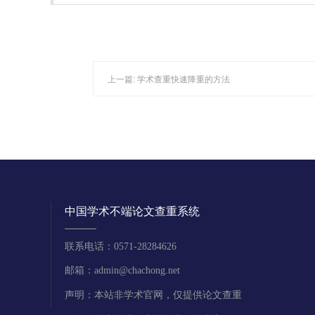
上一篇:
学术查重快速降重的方法
中国学术不端论文查重系统
联系电话：0571-28284626
邮箱：admin@chachong.net
声明：本站非学术官网，仅提供论文查重