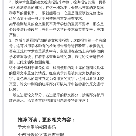
2、以学术查重的论文检测报告来举例，检测报告的第一页将
作为检测结果的概况，在这一概况中，会显示整体的复制率
和章节的重复率，一眼就能看出，心里是否应该首先修改自
己的论文全部一般大学对整体的重复率有要求。
如果检测结果的全文重复率高于学校的重复率要求，那么是
必须要进行修改的，并且一些大学还要求章节重复率，更加
严格。
3、然后可以看到详细的论文检测报告，这份报告第一个有编
号，这可以用学术独有的检测报告编号进行验证，看报告是
否在正规的学术查重系统中有。主要现在市场上有很多假的
学术查重系统，打着学术查重系统的牌，通过论文来进行检
测，以此来骗取检测费用。
这个编号有利于避免伪造，检测使用的对比库的范围和具体
的显示文字重复的情况。红色表示的是被判定为抄袭的文
字，黄色表示的是被判定为引用文的文字，也可以看到比较
页面。论文中剽窃的红字部分可以与库中被抄袭的原文进行
比较。
一般左边是论文部分，右边是库的原文部分，抄袭部分都用
红色表示。论文查重这些细节问题需要特别注意！
推荐阅读，更多相关内容：
学术查重的权限密码
个例报告论文需要查重吗