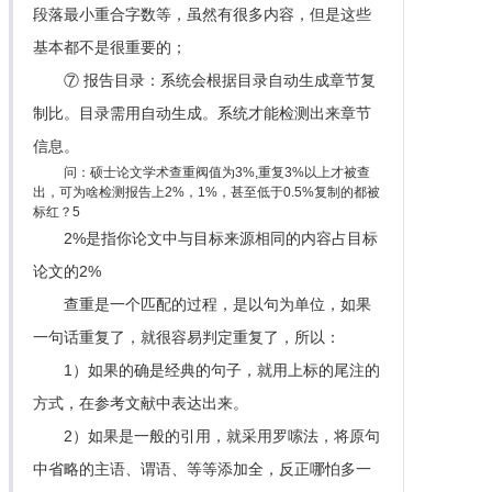
段落最小重合字数等，虽然有很多内容，但是这些
基本都不是很重要的；
⑦ 报告目录：系统会根据目录自动生成章节复
制比。目录需用自动生成。系统才能检测出来章节
信息。
问：硕士论文学术查重阀值为3%,重复3%以上才被查
出，可为啥检测报告上2%，1%，甚至低于0.5%复制的都被
标红？5
2%是指你论文中与目标来源相同的内容占目标
论文的2%
查重是一个匹配的过程，是以句为单位，如果
一句话重复了，就很容易判定重复了，所以：
1）如果的确是经典的句子，就用上标的尾注的
方式，在参考文献中表达出来。
2）如果是一般的引用，就采用罗嗦法，将原句
中省略的主语、谓语、等等添加全，反正哪怕多一