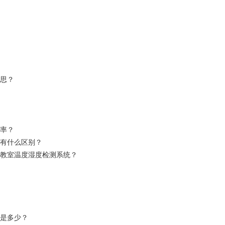
意思？
复率？
重有什么区别？
机教室温度湿度检测系统？
率是多少？