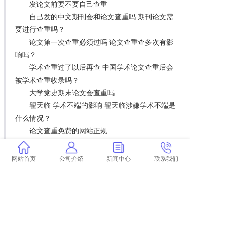
发论文前要不要自己查重
自己发的中文期刊会和论文查重吗 期刊论文需
要进行查重吗？
论文第一次查重必须过吗 论文查重查多次有影
响吗？
学术查重过了以后再查 中国学术论文查重后会
被学术查重收录吗？
大学党史期末论文会查重吗
翟天临 学术不端的影响 翟天临涉嫌学术不端是
什么情况？
论文查重免费的网站正规
学术论文去哪下载查重文献
学校图书馆查重和学术查重
网站首页
公司介绍
新闻中心
联系我们
为什么学术上传不了查重论文 本科论文可以上
传学术吗？
学术200查重
论文查重分享qq群截图
江苏本科论文全省查重