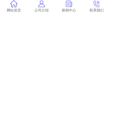
学术论文去哪下载查重文献
网站首页
公司介绍
新闻中心
联系我们
学校图书馆查重和学术查重
为什么学术上传不了查重论文 本科论文可以上
传学术吗？
学术200查重
论文查重分享qq群截图
江苏本科论文全省查重
博士论文查重过不了怎么办
论文插公式查重 论文查重怎么查？
杂志社投稿查重包括作者吗 杂志社会对投稿的
文章进行查重检测是怎么回事？
本科论文查重准吗
书面学术不端行为的举报条件 学术不端行为举
报需要什么条件？
学术官网的论文查重吗
导师论文一般从哪查重
学术查重系统更新要多久