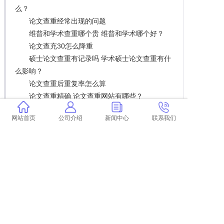
么？
论文查重经常出现的问题
维普和学术查重哪个贵 维普和学术哪个好？
论文查充30怎么降重
硕士论文查重有记录吗 学术硕士论文查重有什
么影响？
论文查重后重复率怎么算
论文查重精确 论文查重网站有哪些？
论文查重 查得到网页新闻吗 论文查重能查出引
网站首页
公司介绍
新闻中心
联系我们
用新闻报道吗？
考研论文怎么看出来查重
学术查重源文鉴检测
论文查重率高能答辩吗
华大自考本科论文查重
学术查重之后怎么看报告 学术查重完以后怎么
降重？
新系统学术查重怎么查的