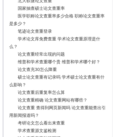
北大软微论文查重
国家抽查硕士论文查重率
医学职称论文查重率多少合格 职称论文查重率
是多少？
笔迹论文查重登录
学术论文库免费查重 学术论文查重原理是什
么？
论文查重经常出现的问题
维普和学术查重哪个贵 维普和学术哪个好？
论文查充30怎么降重
硕士论文查重有记录吗 学术硕士论文查重有什
么影响？
论文查重后重复率怎么算
论文查重精确 论文查重网站有哪些？
论文查重 查得到网页新闻吗 论文查重能查出引
用新闻报道吗？
考研论文怎么看出来查重
学术查重源文鉴检测