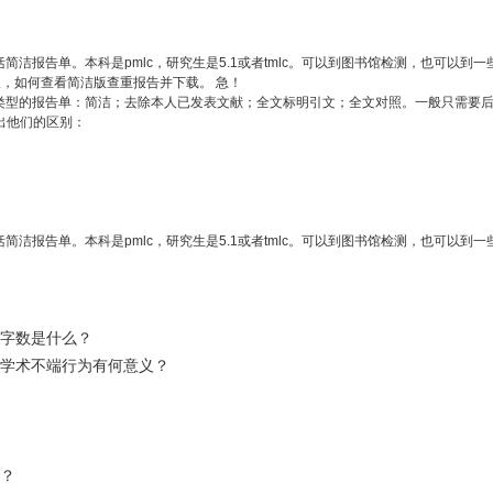
洁报告单。本科是pmlc，研究生是5.1或者tmlc。可以到图书馆检测，也可以到
，如何查看简洁版查重报告并下载。 急！
类型的报告单：简洁；去除本人已发表文献；全文标明引文；全文对照。一般只需要后2
出他们的区别：
洁报告单。本科是pmlc，研究生是5.1或者tmlc。可以到图书馆检测，也可以到
总字数是什么？
生学术不端行为有何意义？
查？