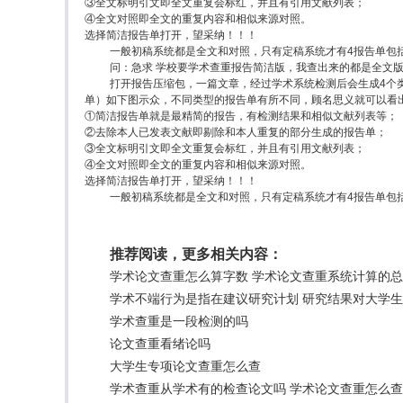
③全文标明引文即全文重复会标红，并且有引用文献列表；
④全文对照即全文的重复内容和相似来源对照。
选择简洁报告单打开，望采纳！！！
一般初稿系统都是全文和对照，只有定稿系统才有4报告单包括简
问：急求 学校要学术查重报告简洁版，我查出来的都是全文版
打开报告压缩包，一篇文章，经过学术系统检测后会生成4个
单）如下图示众，不同类型的报告单有所不同，顾名思义就可以看
①简洁报告单就是最精简的报告，有检测结果和相似文献列表等；
②去除本人已发表文献即剔除和本人重复的部分生成的报告单；
③全文标明引文即全文重复会标红，并且有引用文献列表；
④全文对照即全文的重复内容和相似来源对照。
选择简洁报告单打开，望采纳！！！
一般初稿系统都是全文和对照，只有定稿系统才有4报告单包括简
推荐阅读，更多相关内容：
学术论文查重怎么算字数 学术论文查重系统计算的
学术不端行为是指在建议研究计划 研究结果对大学
学术查重是一段检测的吗
论文查重看绪论吗
大学生专项论文查重怎么查
学术查重从学术有的检查论文吗 学术论文查重怎么