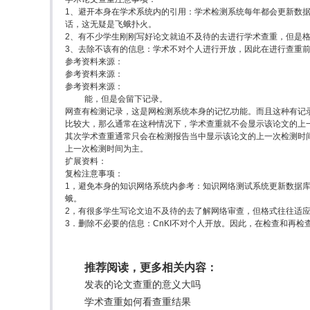
1、避开本身在学术系统内的引用：学术检测系统每年都会更新数
话，这无疑是飞蛾扑火。
2、有不少学生刚刚写好论文就迫不及待的去进行学术查重，但是
3、去除不该有的信息：学术不对个人进行开放，因此在进行查重
参考资料来源：
参考资料来源：
参考资料来源：
能，但是会留下记录。
网查有检测记录，这是网检测系统本身的记忆功能。而且这种有记
比较大，那么通常在这种情况下，学术查重就不会显示该论文的上
其次学术查重通常只会在检测报告当中显示该论文的上一次检测时
上一次检测时间为主。
扩展资料：
复检注意事项：
1，避免本身的知识网络系统内参考：知识网络测试系统更新数据
蛾。
2，有很多学生写论文迫不及待的去了解网络审查，但格式往往适
3．删除不必要的信息：CnKI不对个人开放。因此，在检查和再
推荐阅读，更多相关内容：
发表的论文查重的意义大吗
学术查重如何看查重结果