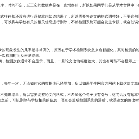
据库，时间不定，反正它的数据库是在一直增多的，所以如果同学们是从学术官网中下
格式往往都还没有进行调整就想知道结果了，所以需要将论文的格式调整好，不要这句
前，可以将与学校有关的相关信息进行删除，不然检测系统可能会发生卡顿，就会耽误
录的现象发生的几率是非常高的，原因在于学术检测系统愈来愈智能化，其对检测的
一次检测时间及检测结果。
间，检测次数通常不会显示，而且，一旦论文改动幅度较大，其也有可能不会显示上
库，每年一次，无论如何它的数据库已经增加，所以如果学生网官方网站下载这篇文章
应不知道结果，所以需要调整论文的格式，不希望这个句子没有引号，这句话没有这本
检查之前，可以删除与学校相关的信息，否则会造成检测系统的滞后，耽误论文的修改