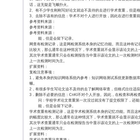
话，这无疑是飞蛾扑火。
2、有不少学生刚刚写好论文就迫不及待的去进行学术查重，但是
3、去除不该有的信息：学术不对个人进行开放，因此在进行查重
参考资料来源：
参考资料来源：
参考资料来源：
能，但是会留下记录。
网查有检测记录，这是网检测系统本身的记忆功能。而且这种有记
比较大，那么通常在这种情况下，学术查重就不会显示该论文的上
其次学术查重通常只会在检测报告当中显示该论文的上一次检测时
上一次检测时间为主。
扩展资料：
复检注意事项：
1，避免本身的知识网络系统内参考：知识网络测试系统更新数据
蛾。
2，有很多学生写论文迫不及待的去了解网络审查，但格式往往适
3．删除不必要的信息：CnKI不对个人开放。因此，在检查和再
问：学校学术论文查重第一次没过就没有了提交权限了，还能
能，但是会留下记录。
学术查重有检测记录，这是学术检测系统本身的记忆功能。而且这
的幅度比较大，那么通常在这种情况下，学术查重就不会显示该论
其次学术查重通常只会在检测报告当中显示该论文的上一次检测时
上一次检测时间为主。
扩展资料：
学术论文查重注意事项：