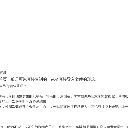
谢谢
首页一般是可以直接复制的，或者直接导入文件的形式。
自己付费查重吗？
种有记录的现象发生的几率是非常高的，原因在于学术检测系统愈来愈智能化，其对
文的上一次检测时间及检测结果。
间，检测次数通常不会显示，而且，一旦论文改动幅度较大，其也有可能不会显示上
据库，时间不定，反正它的数据库是在一直增多的，所以如果同学们是从学术官网中下