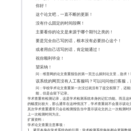
你好！
这个论文吧，一直不断的更新！
没有什么固定的时间段啊！
主要看你的论文是来源于哪个期刊之类的！
要是完全自己写的话，根本没有必要担心这个！
或者用自己话写的话，肯定能通过！
祝你顺利毕业！
望采纳！
问：维普网的论文查重报告的第一页怎么插到论文里，急求！
该系统的网页没有人工客服吗？可以问问他们客服，
问：学校学术论文查重第一次没过就没有了提交权限了，还能
能，但是会留下记录。
学术查重有检测记录，这是学术检测系统本身的记忆功能。而且这
的幅度比较大，那么通常在这种情况下，学术查重就不会显示该论
其次学术查重通常只会在检测报告当中显示该论文的上一次检测时
上一次检测时间为主。
扩展资料：
学术论文查重注意事项：
1、避开本身在学术系统内的引用：学术检测系统每年都会更新数